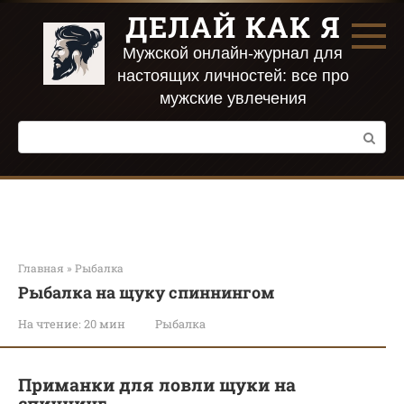
Перейти
ДЕЛАЙ КАК Я
к
контенту
Мужской онлайн-журнал для
настоящих личностей: все про
мужские увлечения
Поиск:
Главная
»
Рыбалка
Рыбалка на щуку спиннингом
На чтение:
20 мин
Рыбалка
Приманки для ловли щуки на
спиннинг