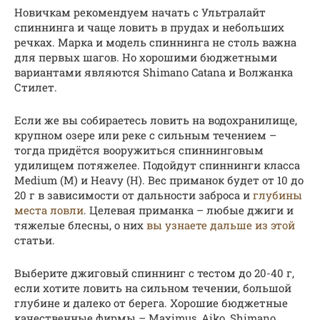
Новичкам рекомендуем начать с Ультралайт
спиннинга и чаще ловить в прудах и небольших
речках. Марка и модель спиннинга не столь важна
для первых шагов. Но хорошими бюджетными
вариантами являются Shimano Catana и Волжанка
Стилет.
Если же вы собираетесь ловить на водохранилище,
крупном озере или реке с сильным течением –
тогда придётся вооружиться спиннинговым
удилищем потяжелее. Подойдут спиннинги класса
Medium (M) и Heavy (H). Вес приманок будет от 10 до
20 г в зависимости от дальности заброса и
глубины
места ловли
. Целевая приманка – любые джиги и
тяжелые блесны, о них
вы узнаете дальше из этой
статьи.
Выберите джиговый спиннинг с тестом до 20-40 г,
если хотите ловить на сильном течении, большой
глубине и далеко от берега. Хорошие бюджетные
качественные фирмы – Maximus, Aiko, Shimano.