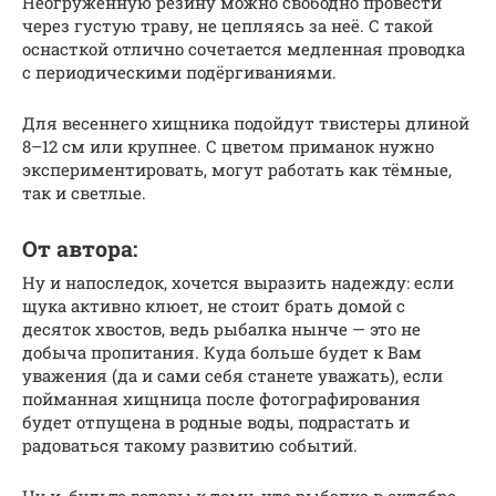
Неогруженную резину можно свободно провести
через густую траву, не цепляясь за неё. С такой
оснасткой отлично сочетается медленная проводка
с периодическими подёргиваниями.
Для весеннего хищника подойдут твистеры длиной
8–12 см или крупнее. С цветом приманок нужно
экспериментировать, могут работать как тёмные,
так и светлые.
От автора:
Ну и напоследок, хочется выразить надежду: если
щука активно клюет, не стоит брать домой с
десяток хвостов, ведь рыбалка нынче — это не
добыча пропитания. Куда больше будет к Вам
уважения (да и сами себя станете уважать), если
пойманная хищница после фотографирования
будет отпущена в родные воды, подрастать и
радоваться такому развитию событий.
Ну и, будьте готовы к тому, что рыбалка в октябре