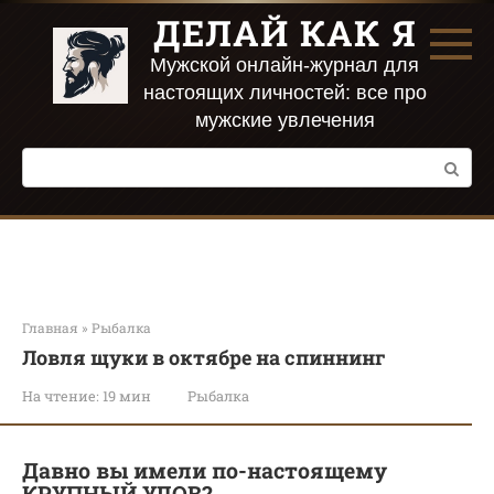
Перейти
ДЕЛАЙ КАК Я
к
контенту
Мужской онлайн-журнал для
настоящих личностей: все про
мужские увлечения
Поиск:
Главная
»
Рыбалка
Ловля щуки в октябре на спиннинг
На чтение:
19 мин
Рыбалка
Давно вы имели по-настоящему
КРУПНЫЙ УЛОВ?