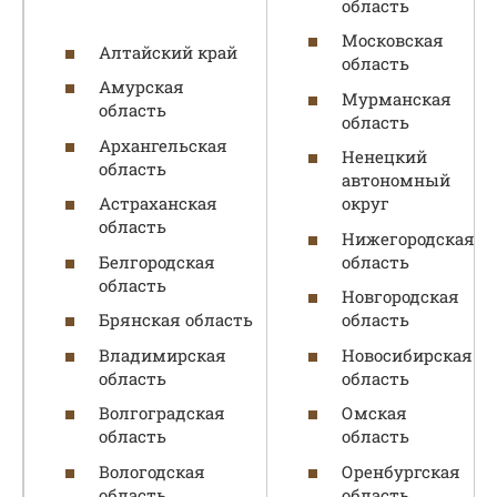
область
Московская
Алтайский край
область
Амурская
Мурманская
область
область
Архангельская
Ненецкий
область
автономный
Астраханская
округ
область
Нижегородская
Белгородская
область
область
Новгородская
Брянская область
область
Владимирская
Новосибирская
область
область
Волгоградская
Омская
область
область
Вологодская
Оренбургская
область
область