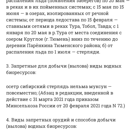
распаления льда (появления заберегов) по 20 мая —
в реках и в их пойменных системах; с 15 мая по 15
июня — в озерах, изолированных от речной
системы; от периода ледостава по 15 февраля —
ставными сетями в реках Тура, Тобол, Тавда; с 1
января по 20 мая в р.Тура от места соединения с
озером Круглое (г.Тюмень) вниз по течению до
деревни Парёнкина Тюменского района; б) от
распаления льда по 1 июля — стерляди.
3. Запретные для добычи (вылова) виды водных
биоресурсов:
осетр сибирский стерлядь нельма муксун —
повсеместно; (Абзац в редакции, введенной в
действие с 31 марта 2021 года приказом
Минсельхоза России от 20 февраля 2021 года N 72.)
4. Виды запретных орудий и способов добычи
(вылова) водных биоресурсов: