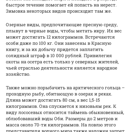
быстрое течение помогает ей попасть на нерест.
Зимовка некоторых видов происходит там же.
Озерные виды, предпочитающие пресную среду,
плывут в черные воды, чтобы метать икру. Их вес
может достигать 12 килограммов. Встречаются
особи даже по 100 кг. Они занесены в Красную
книгу, и за их добычу придется заплатить
солидный штраф в 10 000 рублей. Привилегия
охоты на осетра есть только у северных жителей,
чьей отраслью деятельности является народное
хозяйство.
Также можно порыбачить на арктического гольца –
проходную рыбу, обитающую в озерах и реках.
Длина может достигать 80 см, а вес 1,5-15
килограммов. Она спускается к низовьям рек. К
виду лососевых относится таймень обыкновенный,
облюбовавший воды Оби. Размеры до 2 метров и
масса около 70-ти килограммов. На ловлю этого
представителя водного мира также наложен запрет.