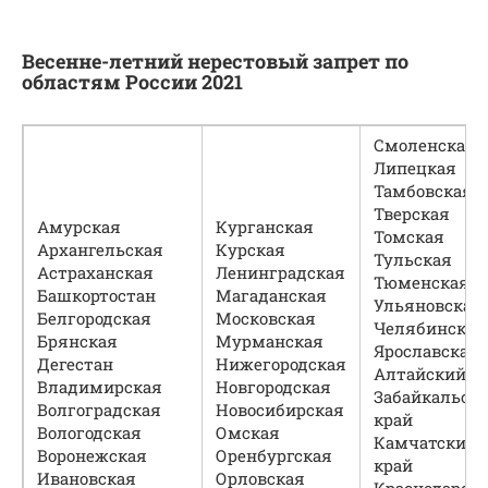
Весенне-летний нерестовый запрет по
областям России 2021
Смоленская
Липецкая
Тамбовская
Тверская
Амурская
Курганская
Томская
Архангельская
Курская
Тульская
Астраханская
Ленинградская
Тюменская
Башкортостан
Магаданская
Ульяновская
Белгородская
Московская
Челябинская
Брянская
Мурманская
Ярославская
Дегестан
Нижегородская
Алтайский к
Владимирская
Новгородская
Забайкальск
Волгоградская
Новосибирская
край
Вологодская
Омская
Камчатский
Воронежская
Оренбургская
край
Ивановская
Орловская