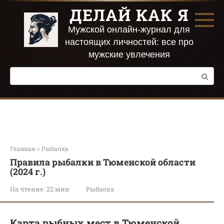
Перейти
ДЕЛАЙ КАК Я
к
контенту
Мужской онлайн-журнал для
настоящих личностей: все про
мужские увлечения
Поиск:
Главная
»
Рыбалка
Правила рыбалки в Тюменской области
(2024 г.)
На чтение:
22 мин
Рыбалка
Карта рыбных мест в Тюменской