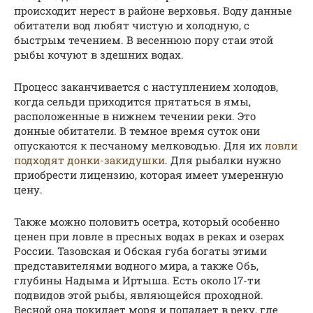
происходит нерест в районе верховья. Воду данные
обитатели вод любят чистую и холодную, с
быстрым течением. В весеннюю пору стаи этой
рыбы кочуют в здешних водах.
Процесс заканчивается с наступлением холодов,
когда сельди приходится прятаться в ямы,
расположенные в нижнем течении реки. Это
донные обитатели. В темное время суток они
опускаются к песчаному мелководью. Для их
ловли
подходят донки-закидушки
. Для рыбалки нужно
приобрести лицензию, которая имеет умеренную
цену.
Также можно половить осетра, который особенно
ценен при ловле в пресных водах в реках и озерах
России. Тазовская и Обская губа богаты этими
представителями водного мира, а также Обь,
глубины Надыма и Иртыша. Есть около 17-ти
подвидов этой рыбы, являющейся проходной.
Весной она покидает моря и попадает в реку, где