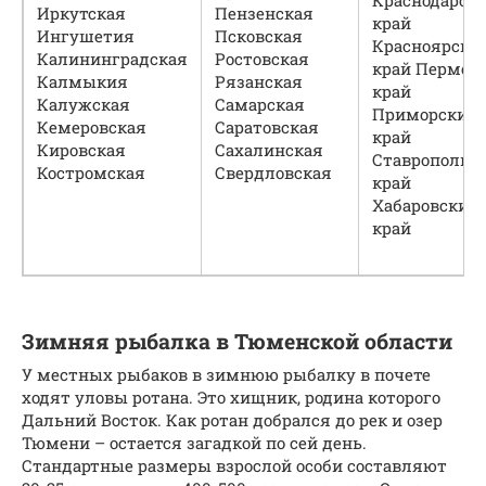
Краснодарск
Иркутская
Пензенская
край
Ингушетия
Псковская
Красноярски
Калининградская
Ростовская
край Пермск
Калмыкия
Рязанская
край
Калужская
Самарская
Приморский
Кемеровская
Саратовская
край
Кировская
Сахалинская
Ставропольс
Костромская
Свердловская
край
Хабаровский
край
Зимняя рыбалка в Тюменской области
У местных рыбаков в зимнюю рыбалку в почете
ходят уловы ротана. Это хищник, родина которого
Дальний Восток. Как ротан добрался до рек и озер
Тюмени – остается загадкой по сей день.
Стандартные размеры взрослой особи составляют