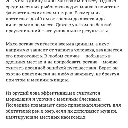
20-25 см в длину и 400-500 грамм по весу. Однако
среди местных рыболовов ходит молва о поистине
фантастических экземплярах. Размеры их
достигают до 40 см от головы до хвоста и до
килограмма по массе. Даже с учетом рыбацкий
преувеличений – это уникальные результаты.
Мясо ротана считается весьма ценным, а вкус —
напрямую зависит от таланта человека, взявшегося
его приготовить. В любом случае — побывать в
здешних местах и не попробовать ротана – можно
считать досадной ошибкой путешествия. Берет он
охотно практически на любую наживку, не брезгуя
при этом и мелким живцом.
Из орудий лова эффективными считаются
мормышки и удочки с мелкими блеснами.
Последние повышают свою привлекательность для
обитателей рек и озер, если их дополняют мушки,
имитирующие местных насекомых.