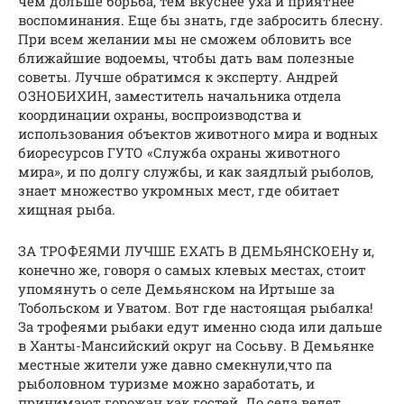
чем дольше борьба, тем вкуснее уха и приятнее
воспоминания. Еще бы знать, где забросить блесну.
При всем желании мы не сможем обловить все
ближайшие водоемы, чтобы дать вам полезные
советы. Лучше обратимся к эксперту. Андрей
ОЗНОБИХИН, заместитель начальника отдела
координации охраны, воспроизводства и
использования объектов животного мира и водных
биоресурсов ГУТО «Служба охраны животного
мира», и по долгу службы, и как заядлый рыболов,
знает множество укромных мест, где обитает
хищная рыба.
ЗА ТРОФЕЯМИ ЛУЧШЕ ЕХАТЬ В ДЕМЬЯНСКОЕНу и,
конечно же, говоря о самых клевых местах, стоит
упомянуть о селе Демьянском на Иртыше за
Тобольском и Уватом. Вот где настоящая рыбалка!
За трофеями рыбаки едут именно сюда или дальше
в Ханты-Мансийский округ на Сосьву. В Демьянке
местные жители уже давно смекнули,что па
рыболовном туризме можно заработать, и
принимают горожан как гостей. До села ведет