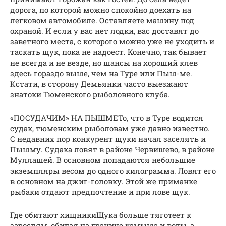
дорога, по которой можно спокойно доехать на
легковом автомобиле. Оставляете машину под
охраной. И если у вас нет лодки, вас доставят до
заветного места, с которого можно уже не уходить и
таскать щук, пока не надоест. Конечно, так бывает
не всегда и не везде, но шансы на хороший клев
здесь гораздо выше, чем на Туре или Пыш-ме.
Кстати, в сторону Демьянки часто выезжают
знатоки Тюменского рыболовного клуба.
«ПОСУДАЧИМ» НА ПЫШМЕТо, что в Туре водится
судак, тюменским рыболовам уже давно известно.
С недавних пор конкурент щуки начал заселять и
Пышму. Судака ловят в районе Червишево, в районе
Муллашей. В основном попадаются небольшие
экземпляры весом до одного килограмма. Ловят его
в основном на джиг-головку. Этой же приманке
рыбаки отдают предпочтение и при лове щук.
Где обитают хищникиЩука больше тяготеет к
зарослям, обитая на границе камыша и воды, а