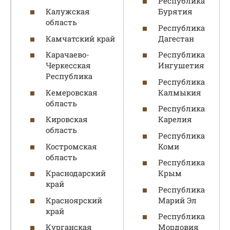
Республика
Калужская
Бурятия
область
Республика
Камчатский край
Дагестан
Карачаево-
Республика
Черкесская
Ингушетия
Республика
Республика
Кемеровская
Калмыкия
область
Республика
Кировская
Карелия
область
Республика
Костромская
Коми
область
Республика
Краснодарский
Крым
край
Республика
Красноярский
Марий Эл
край
Республика
Курганская
Мордовия