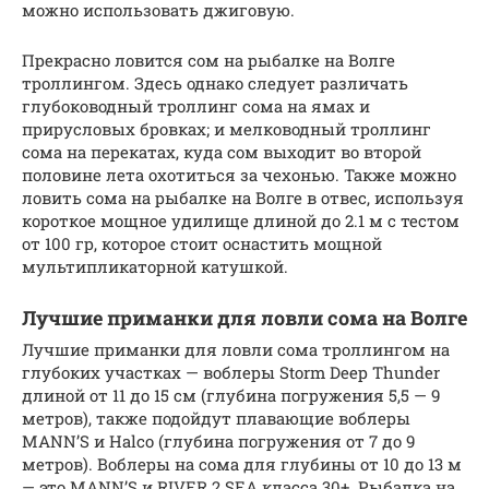
можно использовать джиговую.
Прекрасно ловится сом на рыбалке на Волге
троллингом. Здесь однако следует различать
глубоководный троллинг сома на ямах и
прирусловых бровках; и мелководный троллинг
сома на перекатах, куда сом выходит во второй
половине лета охотиться за чехонью. Также можно
ловить сома на рыбалке на Волге в отвес, используя
короткое мощное удилище длиной до 2.1 м с тестом
от 100 гр, которое стоит оснастить мощной
мультипликаторной катушкой.
Лучшие приманки для ловли сома на Волге
Лучшие приманки для ловли сома троллингом на
глубоких участках — воблеры Storm Deep Thunder
длиной от 11 до 15 см (глубина погружения 5,5 — 9
метров), также подойдут плавающие воблеры
MANN’S и Halco (глубина погружения от 7 до 9
метров). Воблеры на сома для глубины от 10 до 13 м
— это MANN’S и RIVER 2 SEA класса 30+. Рыбалка на