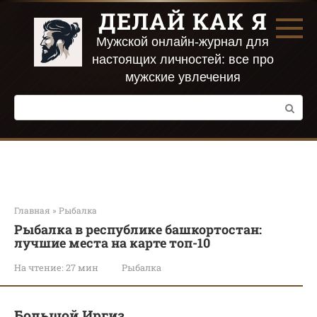
Перейти
ДЕЛАЙ КАК Я
к
контенту
Мужской онлайн-журнал для
настоящих личностей: все про
мужские увлечения
Поиск:
Главная
»
Рыбалка
Рыбалка в республике башкортостан:
лучшие места на карте топ-10
На чтение:
27 мин
Рыбалка
Большой Иргиз