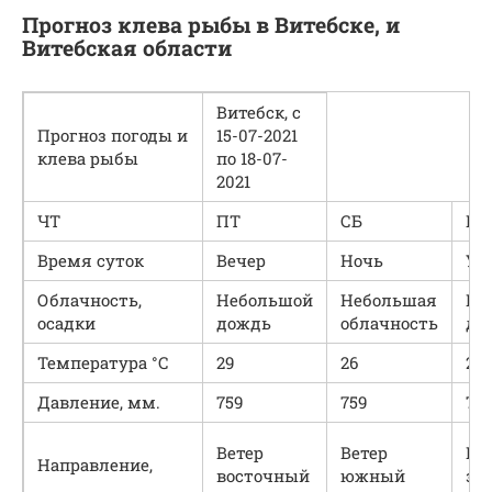
Прогноз клева рыбы в Витебске, и
Витебская области
Витебск, с
Прогноз погоды и
15-07-2021
клева рыбы
по 18-07-
2021
ЧТ
ПТ
СБ
ВC
Время суток
Вечер
Ночь
Ут
Облачность,
Небольшой
Небольшая
Не
осадки
дождь
облачность
до
Температура °С
29
26
22
Давление, мм.
759
759
76
Ветер
Ветер
Ве
Направление,
восточный
южный
за