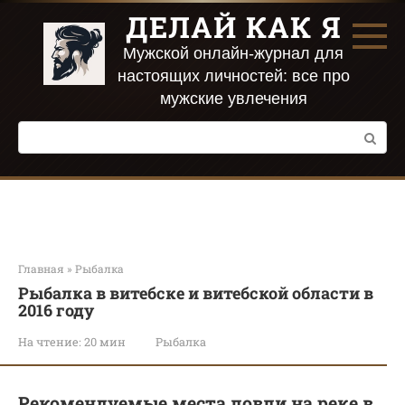
Перейти
ДЕЛАЙ КАК Я
к
контенту
Мужской онлайн-журнал для
настоящих личностей: все про
мужские увлечения
Поиск:
Главная
»
Рыбалка
Рыбалка в витебске и витебской области в
2016 году
На чтение:
20 мин
Рыбалка
Рекомендуемые места ловли на реке в