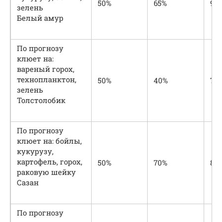
50%
65%
90
зелень
Белый амур
По прогнозу
клюет на:
вареный горох,
технопланктон,
50%
40%
70
зелень
Толстолобик
По прогнозу
клюет на: бойлы,
кукурузу,
картофель, горох,
50%
70%
80
раковую шейку
Сазан
По прогнозу