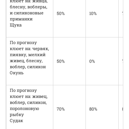
клюет на: живца,
блесну, воблеры,
и силиконовые
50%
10%
75
приманки
Щука
По прогнозу
клюет на: червяк,
пиявку, мелкий
живец, блесну,
50%
0%
75
воблер, силикон
Окунь
По прогнозу
клюет на: живец,
воблер, силикон,
поролоновую
70%
80%
80
рыбку
Судак