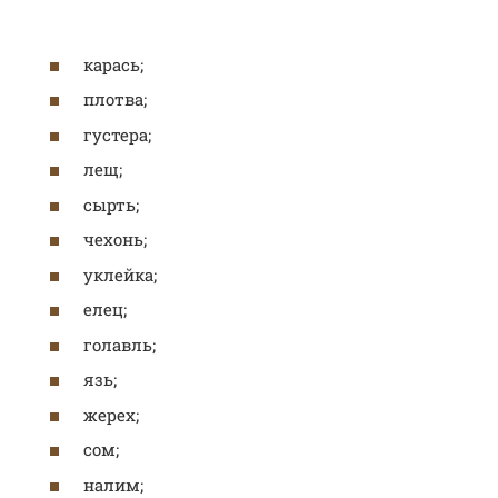
карась;
плотва;
густера;
лещ;
сырть;
чехонь;
уклейка;
елец;
голавль;
язь;
жерех;
сом;
налим;