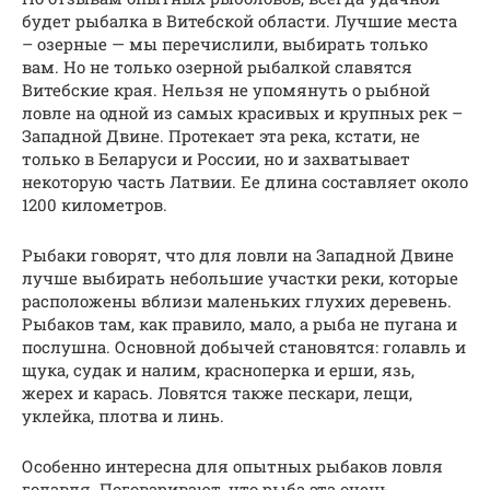
будет рыбалка в Витебской области. Лучшие места
– озерные — мы перечислили, выбирать только
вам. Но не только озерной рыбалкой славятся
Витебские края. Нельзя не упомянуть о рыбной
ловле на одной из самых красивых и крупных рек –
Западной Двине. Протекает эта река, кстати, не
только в Беларуси и России, но и захватывает
некоторую часть Латвии. Ее длина составляет около
1200 километров.
Рыбаки говорят, что для ловли на Западной Двине
лучше выбирать небольшие участки реки, которые
расположены вблизи маленьких глухих деревень.
Рыбаков там, как правило, мало, а рыба не пугана и
послушна. Основной добычей становятся: голавль и
щука, судак и налим, красноперка и ерши, язь,
жерех и карась. Ловятся также пескари, лещи,
уклейка, плотва и линь.
Особенно интересна для опытных рыбаков ловля
голавля. Поговаривают, что рыба эта очень