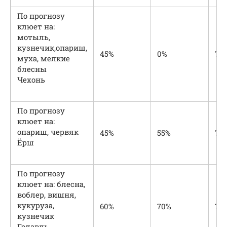
По прогнозу
клюет на:
мотыль,
кузнечик,опариш,
45%
0%
70
муха, мелкие
блесны
Чехонь
По прогнозу
клюет на:
опариш, червяк
45%
55%
70
Ёрш
По прогнозу
клюет на: блесна,
воблер, вишня,
кукуруза,
60%
70%
75
кузнечик
Голавль