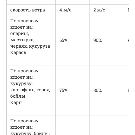
скорость ветра
4 м/с
2 м/с
1 м
По прогнозу
клюет на:
опариш,
мастырка,
65%
90%
90
червяк, кукуруза
Карась
По прогнозу
клюет на:
кукурузу,
картофель, горох,
75%
80%
10
бойлы
Карп
По прогнозу
клюет на:
кукурузу, бойлы,