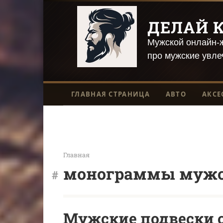
Перейти
к
ДЕЛАЙ К
контенту
Мужской онлайн-ж
про мужские увле
ГЛАВНАЯ СТРАНИЦА
АВТО
АКСЕ
Главная
монограммы муж
Мужские подвески с