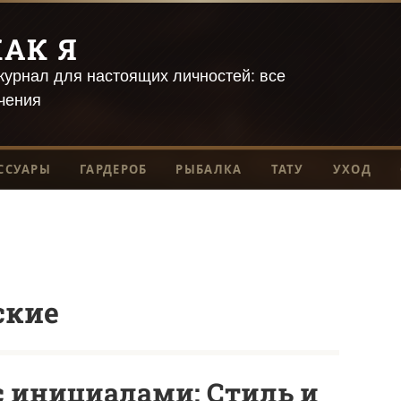
АК Я
урнал для настоящих личностей: все
чения
ССУАРЫ
ГАРДЕРОБ
РЫБАЛКА
ТАТУ
УХОД
ские
 инициалами: Стиль и