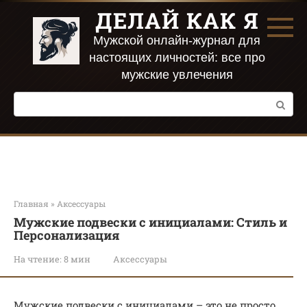
Перейти
ДЕЛАЙ КАК Я
к
контенту
Мужской онлайн-журнал для
настоящих личностей: все про
мужские увлечения
Поиск:
Главная
»
Аксессуары
Мужские подвески с инициалами: Стиль и
Персонализация
На чтение:
8 мин
Аксессуары
Мужские подвески с инициалами – это не просто