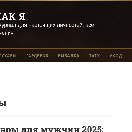
АК Я
урнал для настоящих личностей: все
чения
ССУАРЫ
ГАРДЕРОБ
РЫБАЛКА
ТАТУ
УХОД
ды
ары для мужчин 2025: