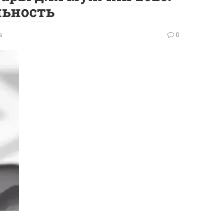
льность
а
0