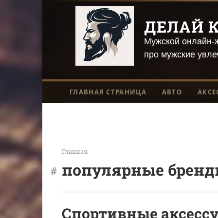
Перейти
к
ДЕЛАЙ К
контенту
Мужской онлайн-ж
про мужские увле
ГЛАВНАЯ СТРАНИЦА
АВТО
АКСЕ
Главная
популярные брен
Спортивные аксессу