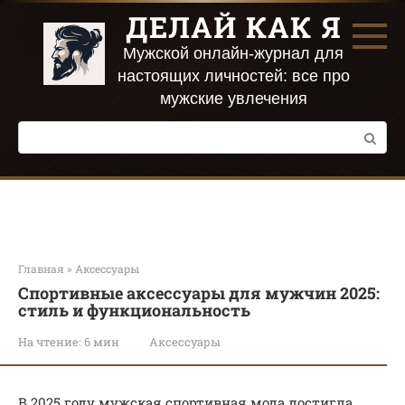
Перейти
ДЕЛАЙ КАК Я
к
контенту
Мужской онлайн-журнал для
настоящих личностей: все про
мужские увлечения
Поиск:
Главная
»
Аксессуары
Спортивные аксессуары для мужчин 2025:
стиль и функциональность
На чтение:
6 мин
Аксессуары
В 2025 году мужская спортивная мода достигла