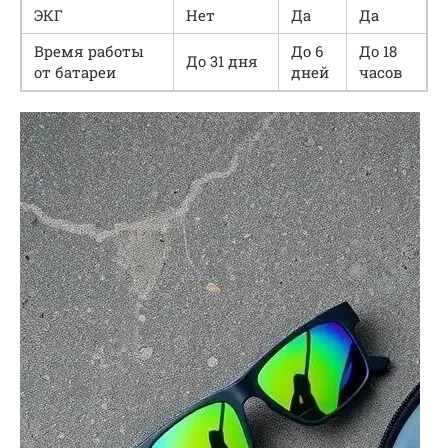
ЭКГ
Нет
Да
Да
Время работы
До 6
До 18
До 31 дня
от батареи
дней
часов