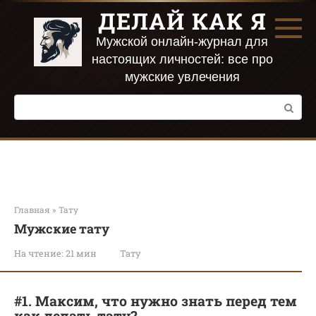
Перейти
ДЕЛАЙ КАК Я
к
контенту
Мужской онлайн-журнал для
настоящих личностей: все про
мужские увлечения
Поиск:
Главная
»
Тату
Мужские тату
На чтение:
21 мин
Тату
#1. Максим, что нужно знать перед тем
как делать тату?