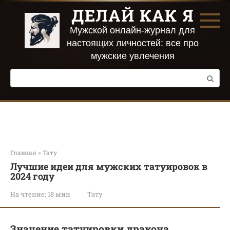
Перейти
ДЕЛАЙ КАК Я
к
контенту
Мужской онлайн-журнал для
настоящих личностей: все про
мужские увлечения
Поиск:
Главная
»
Тату
Лучшие идеи для мужских татуировок в
2024 году
На чтение:
18 мин
Тату
Значение татуировки дракона