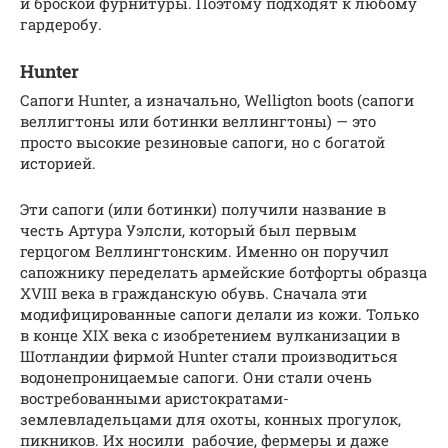
и броской фурнитуры. Поэтому подходят к любому
гардеробу.
Hunter
Сапоги Hunter, а изначально, Welligton boots (сапоги
веллигтоны или ботинки веллингтоны) — это
просто высокие резиновые сапоги, но с богатой
историей.
Эти сапоги (или ботинки) получили название в
честь Артура Уэлсли, который был первым
герцогом Веллингтонским. Именно он поручил
сапожнику переделать армейские ботфорты образца
XVIII века в гражданскую обувь. Сначала эти
модифицированные сапоги делали из кожи. Только
в конце XIX века с изобретением вулканизации в
Шотландии фирмой Hunter стали производиться
водонепроницаемые сапоги. Они стали очень
востребованными аристократами-
землевладельцами для охоты, конных прогулок,
пикников. Их носили рабочие, фермеры и даже