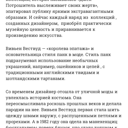
Потрошитель выслеживает своих жертв»,
эпатировал публику яркими экстравагантными
образами. И сейчас каждый наряд из коллекций ,
созданных дизайнером, приобрёл практически
музейную ценность и приравнивается к
произведению искусства.
Вивьен Вествуд — «королева эпатажа» и
основательница стиля панк в моде. Стиль панк
подразумевал использование необычных
украшений, например, ошейников и цепей , с
традиционными английскими твидами и
шотландскими тартанами.
Со временем дизайнер отошла от уличной моды и
увлеклась историей костюма. Она
переосмысливала роскошь прошлых веков и делала
пародии на нее. Вивьен Вествуд первая стала шить
одежду швами наружу, с распущенными петлями и
прорехами. А в 1982 году она одела на манекенщиц
бюстгальтеры поверх блузок, что стало толчком к