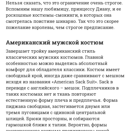
Нельзя сказать, что это ограничение очень строгое.
Вспомним нашу любимицу, принцессу Диану, и ее
роскошные костюмы-смокинги, в которых она
смотрелась поистине шикарно. Так что это скорее
пожелание королевы, чем строгое предписание.
Американский мужской костюм
Завершает тройку американский стиль
классических мужских костюмов. Главной
особенностью можно выделись абсолютный
комфорт для обладателя классики. Костюм имеет
свободный крой, иногда даже сравнивают с мешком
исходя из названия «American Sack Suit». Sack в
переводе с английского – мешок. Подплечников в
таких костюмах нет и ткань повторяют
естественную форму плеча и предплечья. Форма
пиджака свободная, застегивается двумя или
тремя пуговицами с одинокой центральной
шлицей. Брюки просторны, и собираются
гармошкой ближе к талии. Вероятно, формы
американского костюма продиктованы некой