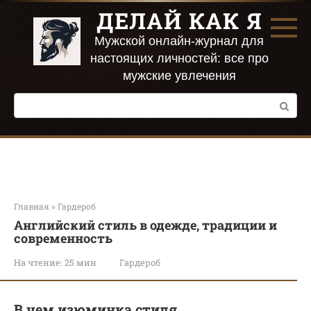
Перейти
ДЕЛАЙ КАК Я
к
контенту
Мужской онлайн-журнал для
настоящих личностей: все про
мужские увлечения
Поиск:
Главная
»
Гардероб
Английский стиль в одежде, традиции и
современность
На чтение:
25 мин
Гардероб
В чем изюминка стиля