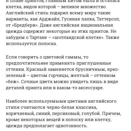
В плане принтов, главным хитом была и осталась
клетка, видов которой – великое множество.
Английский стиль подарил всему миру такие
варианты, как Арджайл, Гусиная лапка, Таттерсол,
от «Бредбери». Даже английская национальная
одежда содержит некоторые из этих принтов. Не
забудем о Тартане – «шотландской клетке». Также
используется полоска.
Если говорить о цветовой гаммы, то
предпочтительнее применять приглушенные
оттенки. Красный заменяется брусничным, ярко-
зеленый – цветом горчицы, желтый – оттенком
«беж». Сочные цвета можно увидеть лишь в виде
деталей принта или в каком-то аксессуаре.
Наиболее используемыми цветами английского
стиля считаются черно-белая классика,
коричневый, синий, персиковый, голубой. Причем,
кроме некоторых вещей в полоску или клетку,
одежда предполагает однотонность.