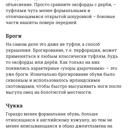
объяснение. Просто сравните оксфорды с дерби, –
туфлями чуть менее формальными и
отличающимися открытой шнуровкой – боковые
части нашиты поверх передней.
Броги
На самом деле это даже не туфли, а способ
украшения. Брогирование, т.е. перфорация, может
применяться к любым классически туфлям, будь
то оксфорды или дерби. Как только на них
появились характерные «узоры дырочками» — это
уже броги. Изначально брогирование обуви было
сквозным и использовалось ирландскими
скотоводами, чтобы быстро высушивать ноги после
выгула овец на болотистой местности.
Чукка
Гораздо менее формальная обувь, больше
относящаяся к английскому кэжуалу, но тем не
менее вписывающаяся в образ джентльмена на