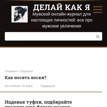
Перейти
ДЕЛАЙ КАК Я
к
контенту
Мужской онлайн-журнал для
настоящих личностей: все про
мужские увлечения
Поиск:
Главная
»
Гардероб
Как носить носки?
На чтение:
16 мин
Гардероб
Надевая туфли, подбирайте
правильную форму носков