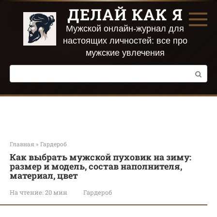
Перейти
ДЕЛАЙ КАК Я
к
контенту
Мужской онлайн-журнал для
настоящих личностей: все про
мужские увлечения
Поиск:
Главная
»
Гардероб
Как выбрать мужской пуховик на зиму:
размер и модель, состав наполнителя,
материал, цвет
На чтение:
20 мин
Гардероб