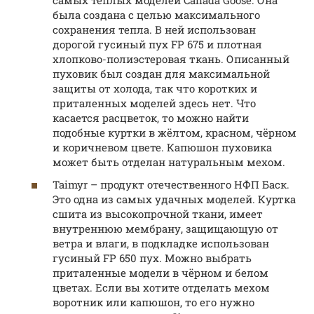
самых тёплых моделей Canada Goose. Она
была создана с целью максимального
сохранения тепла. В ней использован
дорогой гусиный пух FP 675 и плотная
хлопково-полиэстеровая ткань. Описанный
пуховик был создан для максимальной
защиты от холода, так что коротких и
приталенных моделей здесь нет. Что
касается расцветок, то можно найти
подобные куртки в жёлтом, красном, чёрном
и коричневом цвете. Капюшон пуховика
может быть отделан натуральным мехом.
Taimyr – продукт отечественного НФП Баск.
Это одна из самых удачных моделей. Куртка
сшита из высокопрочной ткани, имеет
внутреннюю мембрану, защищающую от
ветра и влаги, в подкладке использован
гусиный FP 650 пух. Можно выбрать
приталенные модели в чёрном и белом
цветах. Если вы хотите отделать мехом
воротник или капюшон, то его нужно