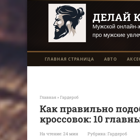
Перейти
к
ДЕЛАЙ К
контенту
Мужской онлайн-ж
про мужские увле
ГЛАВНАЯ СТРАНИЦА
АВТО
АКСЕ
Главная
»
Гардероб
Как правильно подо
кроссовок: 10 главн
На чтение:
24 мин
Рубрика:
Гардероб