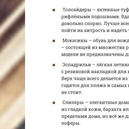
Топсайдеры – яхтенные ту
рифлёными подошвами. Вдал
довольно спорно. Лучше всег
пойти на хитрость и надет
Мокасины – обувь для вожде
– состоящей из множества р
модели не предназначены д
Эспадрильи – лёгкая летняя
с резиновой накладкой для 
Верх чаще всего делается из
годится для пляжа и самых 
не стоит.
Слиперы – элегантные дома
из гладкой кожи, бархата и
пределами дома, но всё же 
лоферы.