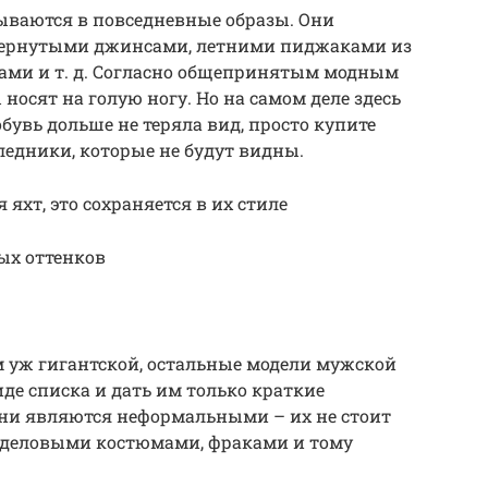
ываются в повседневные образы. Они
двернутыми джинсами, летними пиджаками из
рами и т. д. Согласно общепринятым модным
осят на голую ногу. Но на самом деле здесь
 обувь дольше не теряла вид, просто купите
едники, которые не будут видны.
яхт, это сохраняется в их стиле
х оттенков
м уж гигантской, остальные модели мужской
де списка и дать им только краткие
 они являются неформальными – их не стоит
и деловыми костюмами, фраками и тому