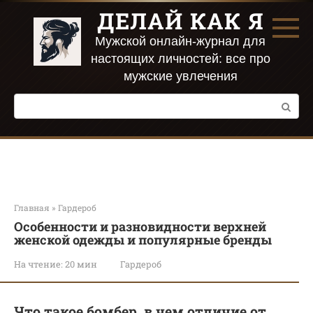
Перейти
ДЕЛАЙ КАК Я
к
контенту
Мужской онлайн-журнал для
настоящих личностей: все про
мужские увлечения
Поиск:
Главная
»
Гардероб
Особенности и разновидности верхней
женской одежды и популярные бренды
На чтение:
20 мин
Гардероб
Что такое бомбер, в чем отличие от