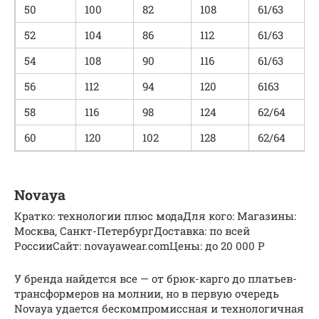
50
100
82
108
61/63
52
104
86
112
61/63
54
108
90
116
61/63
56
112
94
120
6163
58
116
98
124
62/64
60
120
102
128
62/64
Novaya
Кратко: технологии плюс модаДля кого: Магазины:
Москва, Санкт-ПетербургДоставка: по всей
РоссииСайт: novayawear.comЦены: до 20 000 Р
У бренда найдется все — от брюк-карго до платьев-
трансформеров на молнии, но в первую очередь
Novaya удается бескомпромиссная и технологичная