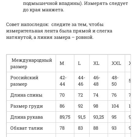
подмышечной впадины). Измерять следует
до края манжета.
Совет напоследок: следите за тем, чтобы
измерительная лента была прямой и слегка
натянутой, а линия замера – ровной.
Международный
M
L
XL
XXL
XX
размер
Российский
42-
44-
46-
48-
50-
размер
44
46
48
50
Длина спины
70
72
74
76
78
Размер груди
86
92
98
104
110
Длина рукава
89,75
91,5
93,25
95
96,
Обхват талии
78
83
88
93
98