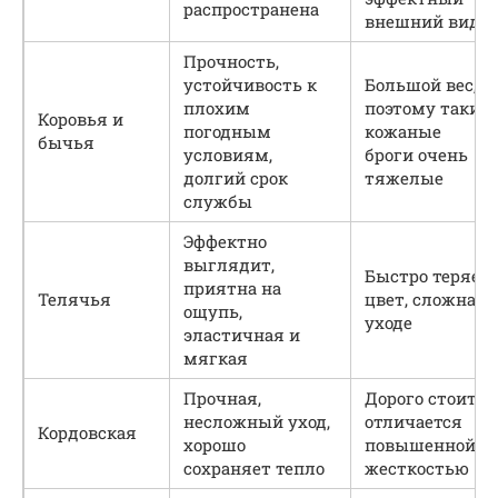
распространена
внешний вид
Прочность,
устойчивость к
Большой вес,
плохим
поэтому такие
Коровья и
погодным
кожаные
бычья
условиям,
броги очень
долгий срок
тяжелые
службы
Эффектно
выглядит,
Быстро теряет
приятна на
Телячья
цвет, сложна в
ощупь,
уходе
эластичная и
мягкая
Прочная,
Дорого стоит,
несложный уход,
отличается
Кордовская
хорошо
повышенной
сохраняет тепло
жесткостью