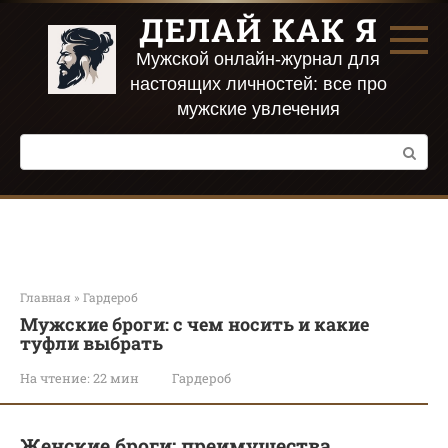
Перейти
ДЕЛАЙ КАК Я
к
контенту
Мужской онлайн-журнал для
настоящих личностей: все про
мужские увлечения
Поиск:
Главная
»
Гардероб
Мужские броги: с чем носить и какие
туфли выбрать
На чтение:
22 мин
Гардероб
Женские броги: преимущества