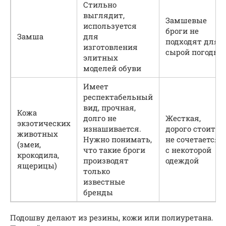
Стильно
выглядит,
Замшевые
используется
броги не
Замша
для
подходят для
изготовления
сырой погоды
элитных
моделей обуви
Имеет
респектабельный
вид, прочная,
Кожа
долго не
Жесткая,
экзотических
изнашивается.
дорого стоит,
животных
Нужно понимать,
не сочетается
(змеи,
что такие броги
с некоторой
крокодила,
производят
одеждой
ящерицы)
только
известные
бренды
Подошву делают из резины, кожи или полиуретана.