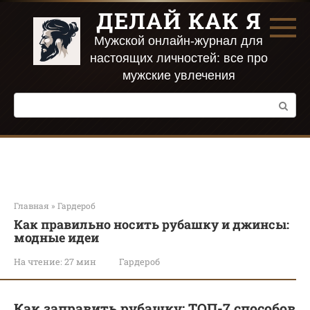
Перейти
ДЕЛАЙ КАК Я
к
контенту
Мужской онлайн-журнал для
настоящих личностей: все про
мужские увлечения
Поиск:
Главная
»
Гардероб
Как правильно носить рубашку и джинсы:
модные идеи
На чтение:
27 мин
Гардероб
Как заправить рубашку: ТОП-7 способов