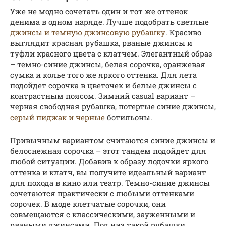
Уже не модно сочетать один и тот же оттенок
денима в одном наряде. Лучше подобрать светлые
джинсы и темную джинсовую рубашку
. Красиво
выглядит красная рубашка, рваные джинсы и
туфли красного цвета с клатчем. Элегантный образ
– темно-синие джинсы, белая сорочка, оранжевая
сумка и колье того же яркого оттенка. Для лета
подойдет сорочка в цветочек и белые джинсы с
контрастным поясом. Зимний casual вариант –
черная свободная рубашка, потертые синие джинсы,
серый пиджак и черные
ботильоны.
Привычным вариантом считаются синие джинсы и
белоснежная сорочка – этот тандем подойдет для
любой ситуации. Добавив к образу лодочки яркого
оттенка и клатч, вы получите идеальный вариант
для похода в кино или театр. Темно-синие джинсы
сочетаются практически с любыми оттенками
сорочек. В моде клетчатые сорочки, они
совмещаются с классическими, зауженными и
рваными джинсами. Под низ такой рубашки