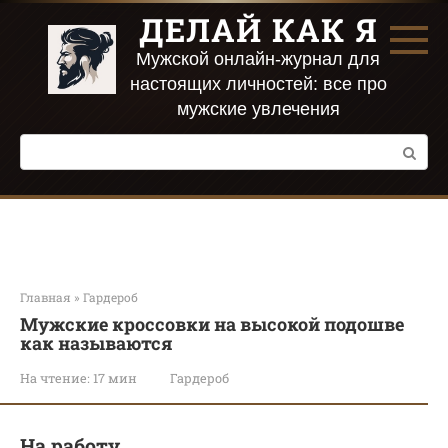
Перейти
ДЕЛАЙ КАК Я
к
контенту
Мужской онлайн-журнал для
настоящих личностей: все про
мужские увлечения
Поиск:
Главная
»
Гардероб
Мужские кроссовки на высокой подошве
как называются
На чтение:
17 мин
Гардероб
На работу