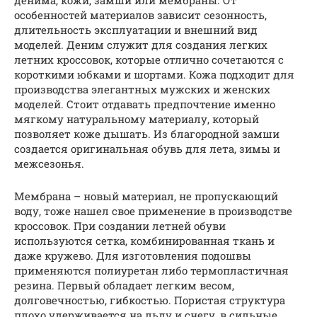
денима, кожи, замши или мембраны. От
особенностей материалов зависит сезонность,
длительность эксплуатации и внешний вид
моделей. Деним служит для создания легких
летних кроссовок, которые отлично сочетаются с
короткими юбками и шортами. Кожа подходит для
производства элегантных мужских и женских
моделей. Стоит отдавать предпочтение именно
мягкому натуральному материалу, который
позволяет коже дышать. Из благородной замши
создается оригинальная обувь для лета, зимы и
межсезонья.
Мембрана – новый материал, не пропускающий
воду, тоже нашел свое применение в производстве
кроссовок. При создании летней обуви
используются сетка, комбинированная ткань и
даже кружево. Для изготовления подошвы
применяются полиуретан либо термопластичная
резина. Первый обладает легким весом,
долговечностью, гибкостью. Пористая структура
плохо удерживается на льду и снегу, в сильные