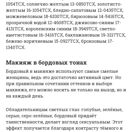
1054ТСХ, солнечно-желтым 13-0850ТСХ, золотисто-
желтым 16-1054ТСХ, бледно-салатовым 12-0435ТСХ,
можжевеловым 18-6330ТСХ, бирюзовым 14-5416ТСХ,
прозрачной водой 12-4608ТСХ, джинсово-синим 17-
4131ТСХ, королевским синим 18-3949ТСХ, светло-
аметистовым 16-3416ТСХ, баклажановым 19-3217ТСХ,
бежево-коричневым 15-0927ТСХ, бронзовым 17-
1340ТСХ.
Макияж в бордовых тонах
Бордовый в макияже используют самые смелые
женщины, ведь это достаточно активный цвет. Но
при правильном сочетании оттенков и выборе
макияжа, его можно носить не только на выход, но и
на каждый день.
Обладательницам светлых глаз: голубые, зелёные,
серые, серо-зелёные, бордовый придаёт
таинственности, делает взгляд сексуальным. Этот
эффект получается благодаря контрасту тёмного и