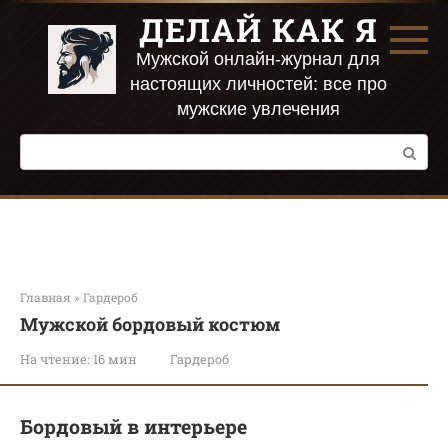
Перейти
ДЕЛАЙ КАК Я
к
контенту
Мужской онлайн-журнал для
настоящих личностей: все про
мужские увлечения
Поиск:
Главная
»
Гардероб
Мужской бордовый костюм
На чтение:
16 мин
Гардероб
Бордовый в интерьере