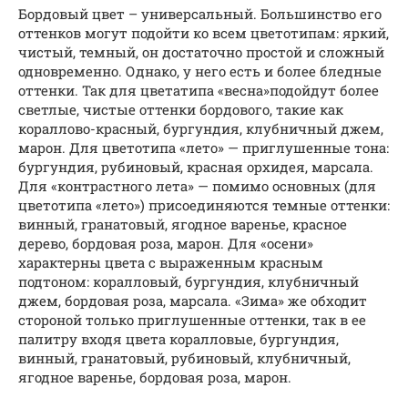
Бордовый цвет – универсальный. Большинство его
оттенков могут подойти ко всем цветотипам: яркий,
чистый, темный, он достаточно простой и сложный
одновременно. Однако, у него есть и более бледные
оттенки. Так для цветатипа «весна»подойдут более
светлые, чистые оттенки бордового, такие как
кораллово-красный, бургундия, клубничный джем,
марон. Для цветотипа «лето» — приглушенные тона:
бургундия, рубиновый, красная орхидея, марсала.
Для «контрастного лета» — помимо основных (для
цветотипа «лето») присоединяются темные оттенки:
винный, гранатовый, ягодное варенье, красное
дерево, бордовая роза, марон. Для «осени»
характерны цвета с выраженным красным
подтоном: коралловый, бургундия, клубничный
джем, бордовая роза, марсала. «Зима» же обходит
стороной только приглушенные оттенки, так в ее
палитру входя цвета коралловые, бургундия,
винный, гранатовый, рубиновый, клубничный,
ягодное варенье, бордовая роза, марон.