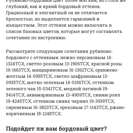
глубокий, как и яркий бордовый оттенок.
Грациозный и элегантный он не отличается
броскостью, но выделяется гармонией и
изяществом. Этот оттенок можно включить в
список базовых цветов, которые могут составлять
сочетания по настроению.
Рассмотрите следующие сочетания рубиново-
бордового с оттенками: нежно-персиковым 14-
1324ТСХ, светло-розовым 13-1906ТСХ, красной розы
19-1663ТСХ, мандариновым 16-1362ТСХ, оранжево-
желтым 14-0955ТСХ, светло-шафрановым 13-
0935ТСХ, мятно-зеленым 14-0156ТСХ, оттенком
зеленого чая 15-0341ТСХ, медной патиной 19-
5414ТСХ, аквамариновым 13-4909ТСХ, синим роял
19-4245ТСХ, оттенком синих чернил 19-3939ТСХ,
сиреневым 16-3823ТСХ, ореховым 17-1143ТСХ, ржаво-
коричневым 18-1248ТСХ.
Подойдет ли вам бордовый цвет?