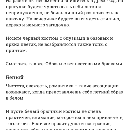
На работе вы несомненно впишитесь в дресс-код, на
прогулке будете чувствовать себя легко и
непринужденно, не боясь лишний раз присесть на
лавочку. На вечеринке будете выглядеть стильно,
дерзко и немного загадочно.
Носите черный костюм с блузками в базовых и
ярких цветах, не возбраняются также топы с
принтом.
Смотрите так же: Образы с вельветовыми брюками
Белый
Чистота, свежесть, романтика – такие ассоциации
возникают, когда представляешь себе летний образ
в белом
И пусть белый брючный костюм не очень
практичен, внимание, которое вы в нем привлечете,
того стоит. Если же просит душа и настроение,
дополните образ яркими акцентами по желанию