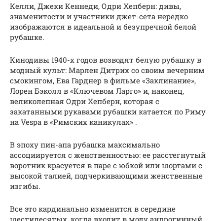
Келли, Джеки Кеннеди, Одри Хепберн: дивы,
знаменитости и участники джет-сета нередко
изображаются в идеальной и безупречной белой
рубашке.
Кинодивы 1940-х годов возводят белую рубашку в
модный культ: Марлен Дитрих со своим вечерним
смокингом, Ева Гарднер в фильме «Заклинание»,
Лорен Бэколл в «Ключевом Ларго» и, наконец,
великолепная Одри Хепберн, которая с
закатанными рукавами рубашки катается по Риму
на Vespa в «Римских каникулах» .
В эпоху пин-апа рубашка максимально
ассоциируется с женственностью: ее расстегнутый
воротник красуется в паре с юбкой или шортами с
высокой талией, подчеркивающими женственные
изгибы.
Все это кардинально изменится в середине
шестидесятых, когда входит в моду андрогинный