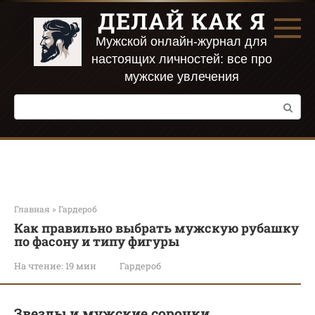
Перейти
ДЕЛАЙ КАК Я
к
контенту
Мужской онлайн-журнал для
настоящих личностей: все про
мужские увлечения
Поиск:
Главная
»
Гардероб
Как правильно выбрать мужскую рубашку
по фасону и типу фигуры
На чтение:
19 мин
Гардероб
Звезды и мужские сорочки