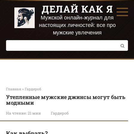
Перейти
ДЕЛАЙ КАК Я
к
контенту
Мужской онлайн-журнал для
настоящих личностей: все про
мужские увлечения
Поиск:
Главная
»
Гардероб
Утепленные мужские джинсы могут быть
модными
На чтение:
21 мин
Гардероб
Как выбрать?