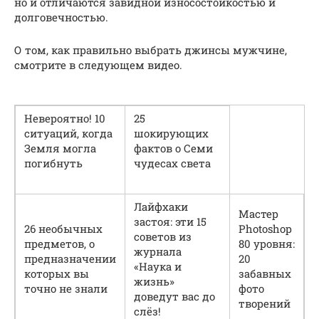
но и отличаются завидной износостойкостью и
долговечностью.
О том, как правильно выбрать джинсы мужчине,
смотрите в следующем видео.
Невероятно! 10
25
ситуаций, когда
шокирующих
Земля могла
фактов о Семи
погибнуть
чудесах света
Лайфхаки
Мастер
застоя: эти 15
26 необычных
Photoshop
советов из
предметов, о
80 уровня:
журнала
предназначении
20
«Наука и
которых вы
забавных
жизнь»
точно не знали
фото
доведут вас до
творений
слёз!