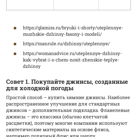
https://glamiss.ru/bryuki-i-shorty/uteplennye-
muzhskie-dzhinsy-fasony-i-modeli/
https://manrule.ru/dzhinsy/uteplennye/
https://womanadvice.ru/uteplennye-dzhinsy-
kak-vybrat-i-s-chem-nosit-zhenskie-teplye-
dzhinsy
Совет 1. Покупайте джинсы, созданные
для холодной погоды
Простой способ – купить зимние джинсы. Наиболее
распространенное улучшение для стандартных
джинсов – дополнительная подкладка. Фланелевые
джинсы – это классика (обычно клетчатой
расцветки), поэтому многие компании используют
синтетические материалы на основе флиса,
например полярный флис или шерпу