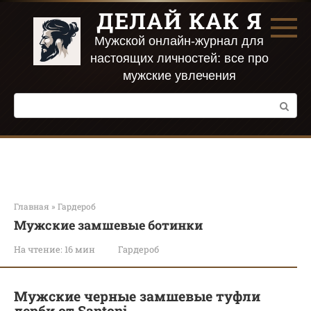
Перейти
ДЕЛАЙ КАК Я
к
контенту
Мужской онлайн-журнал для
настоящих личностей: все про
мужские увлечения
Поиск:
Главная
»
Гардероб
Мужские замшевые ботинки
На чтение:
16 мин
Гардероб
Мужские черные замшевые туфли
дерби от Santoni