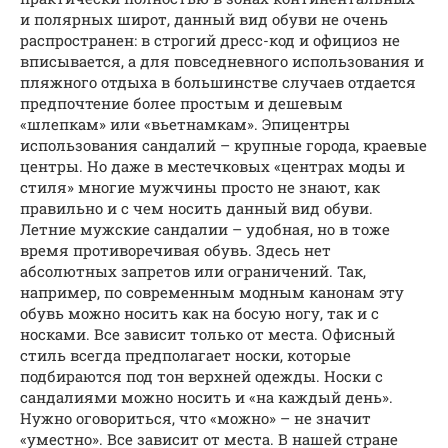
и полярных широт, данный вид обуви не очень
распространен: в строгий дресс-код и официоз не
вписывается, а для повседневного использования и
пляжного отдыха в большинстве случаев отдается
предпочтение более простым и дешевым
«шлепкам» или «вьетнамкам». Эпицентры
использования сандалий – крупные города, краевые
центры. Но даже в местечковых «центрах моды и
стиля» многие мужчины просто не знают, как
правильно и с чем носить данный вид обуви.
Летние мужские сандалии – удобная, но в тоже
время противоречивая обувь. Здесь нет
абсолютных запретов или ограничений. Так,
например, по современным модным канонам эту
обувь можно носить как на босую ногу, так и с
носками. Все зависит только от места. Офисный
стиль всегда предполагает носки, которые
подбираются под тон верхней одежды. Носки с
сандалиями можно носить и «на каждый день».
Нужно оговориться, что «можно» – не значит
«уместно». Все зависит от места. В нашей стране