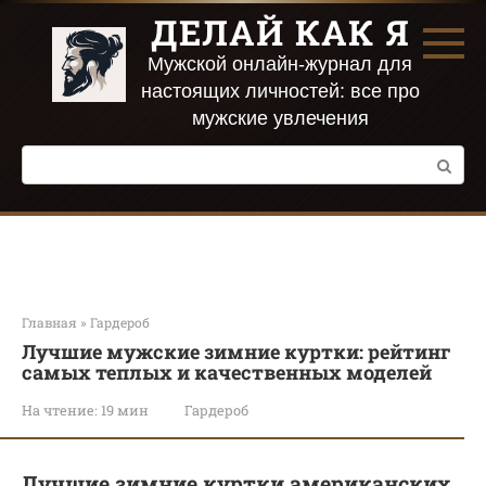
Перейти
ДЕЛАЙ КАК Я
к
контенту
Мужской онлайн-журнал для
настоящих личностей: все про
мужские увлечения
Поиск:
Главная
»
Гардероб
Лучшие мужские зимние куртки: рейтинг
самых теплых и качественных моделей
На чтение:
19 мин
Гардероб
Лучшие зимние куртки американских