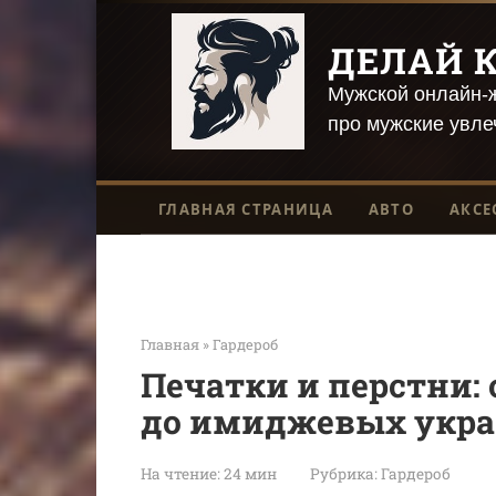
Перейти
к
ДЕЛАЙ К
контенту
Мужской онлайн-ж
про мужские увле
ГЛАВНАЯ СТРАНИЦА
АВТО
АКСЕ
Главная
»
Гардероб
Печатки и перстни:
до имиджевых укр
На чтение:
24 мин
Рубрика:
Гардероб