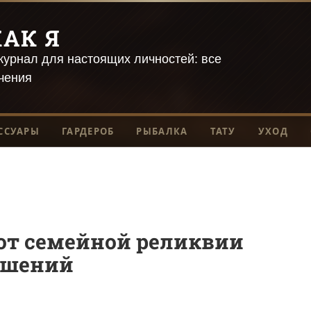
АК Я
урнал для настоящих личностей: все
чения
ССУАРЫ
ГАРДЕРОБ
РЫБАЛКА
ТАТУ
УХОД
 от семейной реликвии
ашений