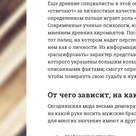
Еще древние специалисты в этой о
«отвечают» за личностные качеств
определенном пальце играет роль «
Современные ученые-психологи, из
мнением древних хиромантов. Пос
тот палец, на котором надет перст
нем как о личности. Из информации
«расшифровать» характер представ
которого украшены большим коль
описанными фактами, смогут опред
чтобы повернуть свою судьбу в нуж
От чего зависит, на ка
Сегодняшняя мода весьма демократ
на какой руке носить мужские брасл
для многих значение имеют и дру