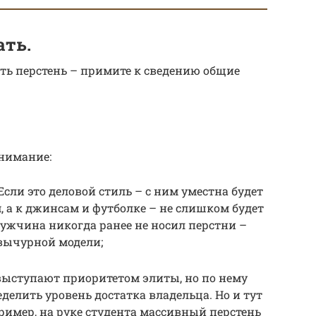
ать.
ать перстень – примите к сведению общие
внимание:
сли это деловой стиль – с ним уместна будет
 а к джинсам и футболке – не слишком будет
ужчина никогда ранее не носил перстни –
 вычурной модели;
выступают приоритетом элиты, но по нему
делить уровень достатка владельца. Но и тут
пример, на руке студента массивный перстень