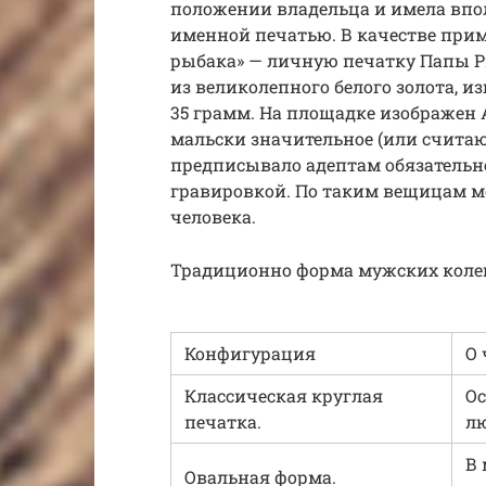
положении владельца и имела впо
именной печатью. В качестве при
рыбака» — личную печатку Папы Р
из великолепного белого золота, из
35 грамм. На площадке изображен 
мальски значительное (или считаю
предписывало адептам обязательн
гравировкой. По таким вещицам м
человека.
Традиционно форма мужских колец
Конфигурация
О 
Классическая круглая
О
печатка.
л
В 
Овальная форма.