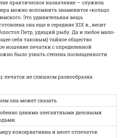
лне практическое назначение — служила
мера можно вспомнить знаменитое «кольцо
имского. Это удивительная вещь
готовлена она еще в середине XIX в., весит
Апостол Петр, удящий рыбу. Да и любое мало-
щее себя таковым) тайное общество
ое ношение печатки с определенной
ожно было узнать степень посвященности
-печаток не слишком разнообразна.
чем она может сказать
собенно ценима элегантными деловыми
юдьми.
меру консервативна и несет отпечаток