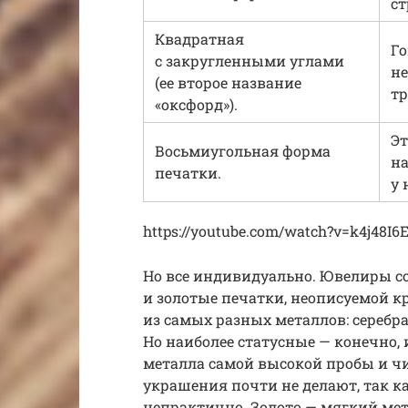
ст
Квадратная
Го
с закругленными углами
не
(ее второе название
тр
«оксфорд»).
Эт
Восьмиугольная форма
на
печатки.
у 
https://youtube.com/watch?v=k4j48I6
Но все индивидуально. Ювелиры со
и золотые печатки, неописуемой к
из самых разных металлов: серебра
Но наиболее статусные — конечно,
металла самой высокой пробы и чи
украшения почти не делают, так как
непрактично. Золото — мягкий мета