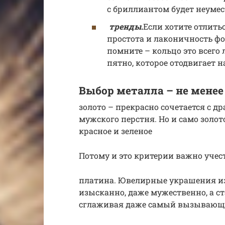
с бриллиантом будет неумес
тренды.
Если хотите отлитьс
простота и лаконичность фо
помните – кольцо это всего
пятно, которое отодвигает н
Выбор металла – не мене
золото – прекрасно сочетается с 
мужского перстня. Но и само золото
красное и зеленое
Потому и это критерии важно учес
платина. Ювелирные украшения из
изысканно, даже мужественно, а с
сглаживая даже самый вызывающ