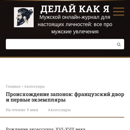
Перейти
ДЕЛАЙ КАК Я
к
контенту
Мужской онлайн-журнал для
настоящих личностей: все про
мужские увлечения
Поиск:
Главная
»
Аксессуары
Происхождение запонок: французский двор
и первые экземпляры
На чтение:
5 мин
Аксессуары
Рождение аксессуара: XVI-XVII века