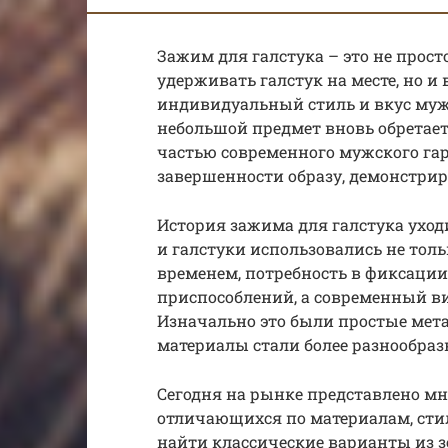
Зажим для галстука – это не про
удерживать галстук на месте, но 
индивидуальный стиль и вкус мужчи
небольшой предмет вновь обретает
частью современного мужского гар
завершенности образу, демонстрир
История зажима для галстука уход
и галстуки использовались не тольк
временем, потребность в фиксаци
приспособлений, а современный в
Изначально это были простые мета
материалы стали более разнообра
Сегодня на рынке представлено мн
отличающихся по материалам, сти
найти классические варианты из з