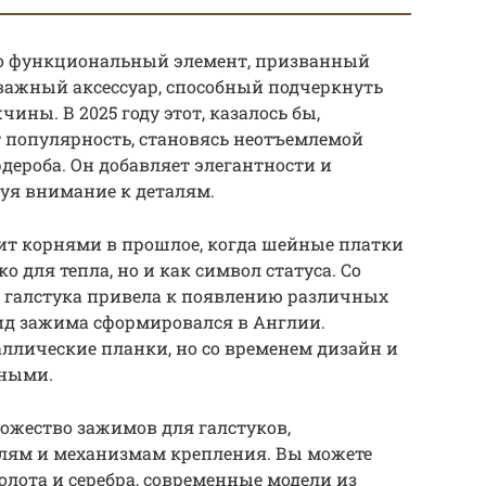
сто функциональный элемент, призванный
и важный аксессуар, способный подчеркнуть
ны. В 2025 году этот, казалось бы,
 популярность, становясь неотъемлемой
дероба. Он добавляет элегантности и
уя внимание к деталям.
ит корнями в прошлое, когда шейные платки
о для тепла, но и как символ статуса. Со
и галстука привела к появлению различных
ид зажима сформировался в Англии.
ллические планки, но со временем дизайн и
зными.
ожество зажимов для галстуков,
лям и механизмам крепления. Вы можете
олота и серебра, современные модели из