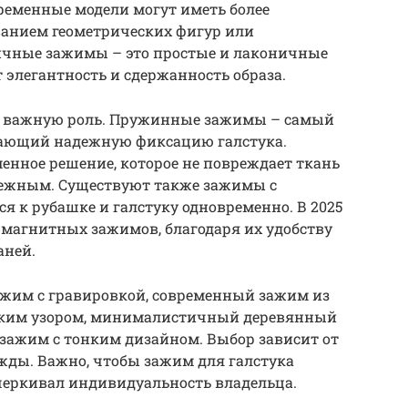
ременные модели могут иметь более
ванием геометрических фигур или
ичные зажимы – это простые и лаконичные
 элегантность и сдержанность образа.
т важную роль. Пружинные зажимы – самый
вающий надежную фиксацию галстука.
енное решение, которое не повреждает ткань
адежным. Существуют также зажимы с
я к рубашке и галстуку одновременно. В 2025
 магнитных зажимов, благодаря их удобству
аней.
ажим с гравировкой, современный зажим из
ским узором, минималистичный деревянный
зажим с тонким дизайном. Выбор зависит от
жды. Важно, чтобы зажим для галстука
черкивал индивидуальность владельца.