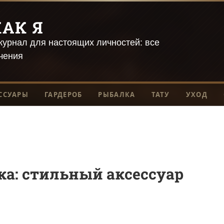
АК Я
урнал для настоящих личностей: все
чения
ССУАРЫ
ГАРДЕРОБ
РЫБАЛКА
ТАТУ
УХОД
а: стильный аксессуар