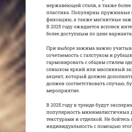
нержавеющей стали, а также боле
пластика. Популярны пружинные
фиксацию, а также магнитные заж
В 2025 году ожидается всплеск инт
более доступным по цене варианта
При выборе зажима важно учитыват
сочетаемость с галстуком и рубаш
гармонировать с общим стилем оде
слишком яркий или массивный заж
акцент, который должен дополнять
должен соответствовать случаю, бу
мероприятие.
В 2025 году в тренде будут экспе
популярность минималистичных д
текстурами и отделкой. Не бойтес
индивидуальность с помощью этого