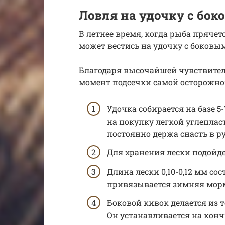
Ловля на удочку с бо
В летнее время, когда рыба пряче
может вестись на удочку с боковы
Благодаря высочайшей чувствител
момент подсечки самой осторожн
Удочка собирается на базе 5
на покупку легкой углеплас
постоянно держа снасть в ру
Для хранения лески подойд
Длина лески 0,10-0,12 мм со
привязывается зимняя мо
Боковой кивок делается из 
Он устанавливается на кон