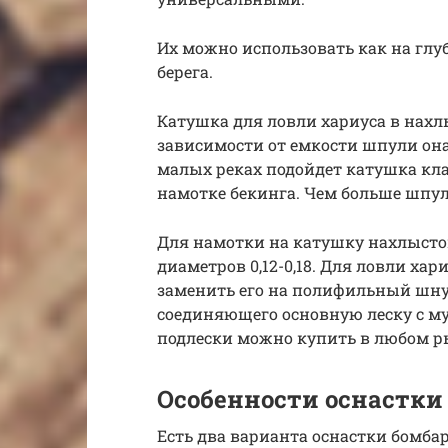
Их можно использовать как на глуб
берега.
Катушка для ловли хариуса в нахл
зависимости от емкости шпули она
малых реках подойдет катушка клас
намотке бекинга. Чем больше шпул
Для намотки на катушку нахлысто
диаметров 0,12-0,18. Для ловли ха
заменить его на полифильный шнур
соединяющего основную леску с му
подлески можно купить в любом р
Особенности оснастки
Есть два варианта оснастки бомба