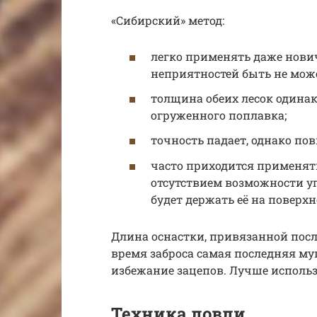
«Сибирский» метод:
легко применять даже нович
неприятностей быть не може
толщина обеих лесок одинак
огруженного поплавка;
точность падает, однако по
часто приходится применять
отсутствием возможности уг
будет держать её на поверхн
Длина оснастки, привязанной посл
время заброса самая последняя му
избежание зацепов. Лучше исполь
Техника ловли