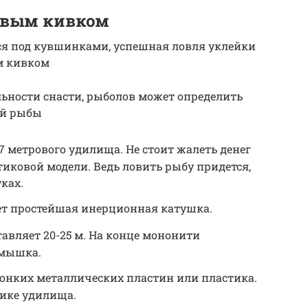
ковым кивком
тся под кувшинками, успешная ловля уклейки
м кивком
ьности снасти, рыболов может определить
ой рыбы
-7 метрового удилища. Не стоит жалеть денег
тиковой модели. Ведь ловить рыбу придется,
ках.
ет простейшая инерционная катушка.
ставляет 20-25 м. На конце мононити
рмышка.
тонких металлических пластин или пластика.
чике удилища.