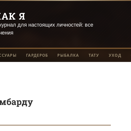
АК Я
урнал для настоящих личностей: все
чения
ССУАРЫ
ГАРДЕРОБ
РЫБАЛКА
ТАТУ
УХОД
омбарду