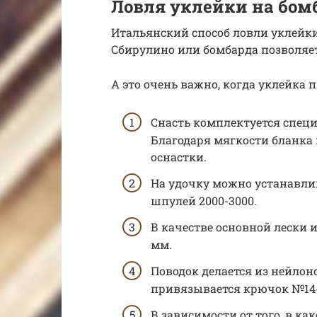
Ловля уклейки на бом
Итальянский способ ловли уклейки
Сбирулино или бомбарда позволяе
А это очень важно, когда уклейка п
Снасть комплектуется специ
Благодаря мягкости бланка
оснастки.
На удочку можно устанавли
шпулей 2000-3000.
В качестве основной лески и
мм.
Поводок делается из нейлоно
привязывается крючок №14-
В зависимости от того, в ка