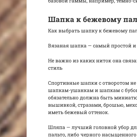
базовой гаммы, например, тёмно-с
Шапка к бежевому пал
Как выбрать шапку к бежевому пал
Вязаная шапка — самый простой и
Не важно из каких ниток она связан
стиль
Спортивные шапки с отворотом не п
шапкам-ушанкам и шапкам с бубон
обязательно должна быть миниатю
вышивкой, стразами, брошью, мех
иметь бежевый оттенок.
Шляпа — лучший головной убор для
пальто, либо черного насыщенного