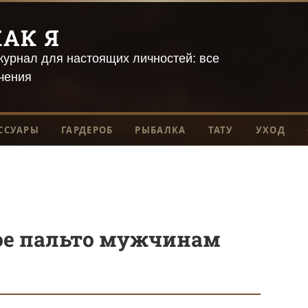
АК Я
урнал для настоящих личностей: все
чения
ССУАРЫ
ГАРДЕРОБ
РЫБАЛКА
ТАТУ
УХОД
ое пальто мужчинам