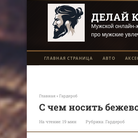
Перейти
к
ДЕЛАЙ К
контенту
Мужской онлайн-ж
про мужские увле
ГЛАВНАЯ СТРАНИЦА
АВТО
АКСЕ
Главная
»
Гардероб
С чем носить бежев
На чтение:
19 мин
Рубрика:
Гардероб