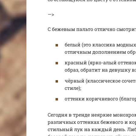
—>
С бежевым пальто отлично смотри
белый (это классика модны
отличным дополнением обра
красный (ярко-алый оттено
образ, обратит на девушку 
чёрный (классическое сочет
стиле);
оттенки коричневого (благор
Сегодня в тренде неяркие монохр
различных оттенках бежевого и к
стильный лук на каждый день. Либ