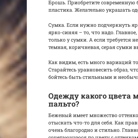
Брошь. Приобретите современную бр
пластика. Желательно украшать о
Сумка. Если нужно подчеркнуть ярк
ярко-синяя – то, что надо. Главное
только у сумки. А если требуется н
темная, коричневая, серая сумки 
Как видим, есть много вариаций то
Старайтесь уравновесить образ, что
бойтесь быть стильными и необы
Одежду какого цвета 
пальто?
Бежевый имеет множество оттенков
отыскать что-то для себя. Как пра
очень благородно и стильно. Главн
сочетающуюся по цвету с оттенком