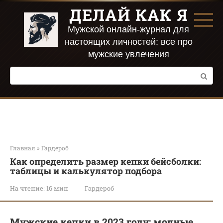
Перейти
ДЕЛАЙ КАК Я
к
контенту
Мужской онлайн-журнал для
настоящих личностей: все про
мужские увлечения
Поиск:
Главная
»
Гардероб
Как определить размер кепки бейсболки:
таблицы и калькулятор подбора
На чтение:
16 мин
Гардероб
Мужские кепки в 2023 году: модные