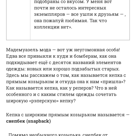
подобраны со вкусом. У меня вот
почти не осталось интересных
экземпляров — все ушли к друзьям — ,
она пожалуй любимая. Так что
коллекции нет».
Мадемуазель мода — вот уж неугомонная особа!
Едва все привыкли к худи и бомберам, как она
подкидывает ещё с десяток названий элементов
одежды: новых или хорошо подзабытых старых.
Здесь мы расскажем о том, как называется кепка с
прямым козырьком и откуда она к нам «пришла»?
Как называется кепка, как у реперов? Что в ней
особенного и с каким стилем одежды сочетать
широкую «рэперскую» кепку?
Кепка с широким прямым козырьком называется —
снепбек (snapback)
. Помимо необычного козырька, снепбек от