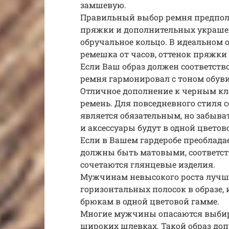
замшевую.
Правильный выбор ремня предпола
пряжки и дополнительных украше
обручальное кольцо. В идеальном о
ремешка от часов, оттенок пряжки
Если Ваш образ должен соответство
ремня гармонировал с тоном обуви
Отличное дополнение к черным к
ремень. Для повседневного стиля с
является обязательным, но забыват
и аксессуары будут в одной цветов
Если в Вашем гардеробе преоблада
должны быть матовыми, соответст
сочетаются глянцевые изделия.
Мужчинам невысокого роста лучш
горизонтальных полосок в образе,
брюкам в одной цветовой гамме.
Многие мужчины опасаются выбир
широких шлевках. Такой образ доп