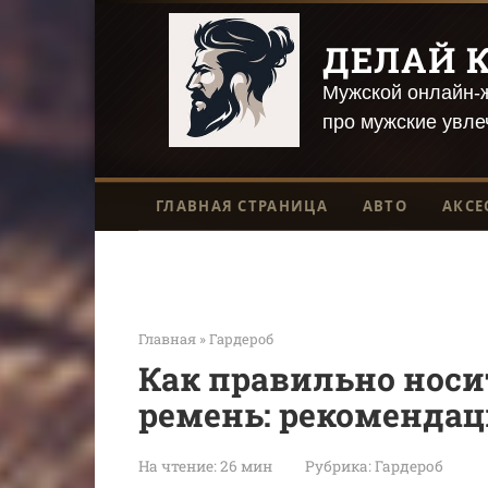
Перейти
к
ДЕЛАЙ К
контенту
Мужской онлайн-ж
про мужские увле
ГЛАВНАЯ СТРАНИЦА
АВТО
АКСЕ
Главная
»
Гардероб
Как правильно нос
ремень: рекомендац
На чтение:
26 мин
Рубрика:
Гардероб