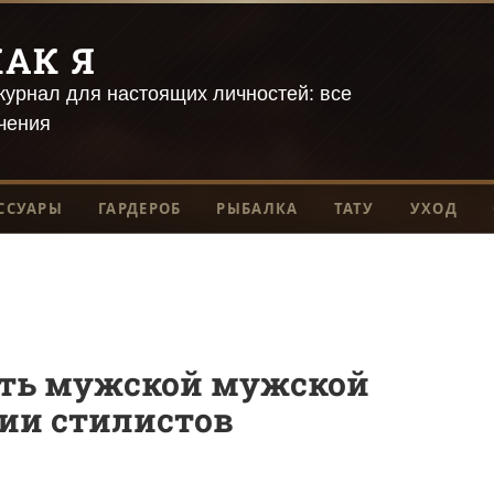
АК Я
урнал для настоящих личностей: все
чения
ССУАРЫ
ГАРДЕРОБ
РЫБАЛКА
ТАТУ
УХОД
ить мужской мужской
ии стилистов