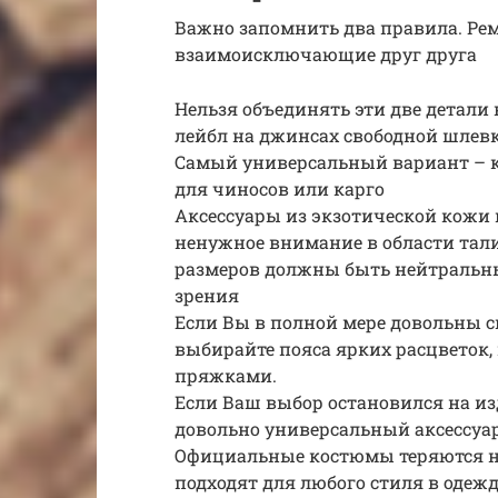
Важно запомнить два правила. Рем
взаимоисключающие друг друга
Нельзя объединять эти две детали
лейбл на джинсах свободной шлевк
Самый универсальный вариант – к
для чиносов или карго
Аксессуары из экзотической кожи 
ненужное внимание в области тал
размеров должны быть нейтральны
зрения
Если Вы в полной мере довольны с
выбирайте пояса ярких расцветок,
пряжками.
Если Ваш выбор остановился на изд
довольно универсальный аксессуар,
Официальные костюмы теряются на
подходят для любого стиля в одежде