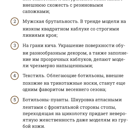
внеш­нюю схо­жесть с рези­но­вы­ми
сапожками;
Муж­ская бру­таль­ность. В трен­де моде­ли на
низ­ком квад­рат­ном каб­лу­ке со стро­ги­ми
лини­я­ми кроя;
На гра­ни кича. Укра­ше­ние поверх­но­сти обу­
ви раз­но­об­раз­ным деко­ром, а так­же запол­не­
ние им про­зрач­ных каб­лу­ков, дела­ют моде­
ли чрез­мер­но напыщенными;
Тек­стиль. Обле­га­ю­щие боти­льо­ны, внешне
похо­жие на три­ко­таж­ные нос­ки, ста­нут еще
одним фаво­ри­том весен­не­го сезона;
Боти­льо­ны-пуан­ты. Шну­ров­ка атлас­ны­ми
лен­та­ми с фрон­таль­ной сто­ро­ны сто­пы,
пере­хо­дя­щая на щико­лот­ку при­да­ет неве­ро­
ят­ную жен­ствен­ность даже моде­лям из гру­
бой кожи.