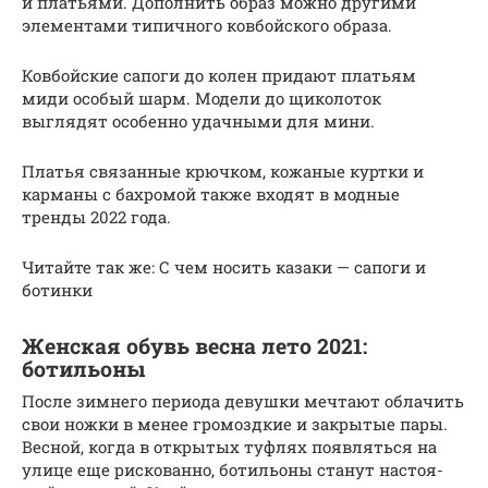
и платьями. Дополнить образ можно другими
элементами типичного ковбойского образа.
Ковбойские сапоги до колен придают платьям
миди особый шарм. Модели до щиколоток
выглядят особенно удачными для мини.
Платья связанные крючком, кожаные куртки и
карманы с бахромой также входят в модные
тренды 2022 года.
Читайте так же: С чем носить казаки — сапоги и
ботинки
Женская обувь весна лето 2021:
ботильоны
После зим­не­го пери­о­да девуш­ки меч­та­ют обла­чить
свои нож­ки в менее гро­мозд­кие и закры­тые пары.
Вес­ной, когда в откры­тых туф­лях появ­лять­ся на
ули­це еще рис­ко­ван­но, боти­льо­ны ста­нут насто­я­