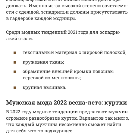
дол­жать. Имен­но из-за высо­кой сте­пе­ни соче­та­е­мо­
сти с одеж­дой, эспад­ри­льи долж­ны при­сут­ство­вать
в гар­де­робе каж­дой модницы.
Сре­ди мод­ных тен­ден­ций 2021 года для эспад­ри­
льей стали:
тек­стиль­ный мате­ри­ал с широ­кой полоской;
кру­жев­ная ткань;
обрам­ле­ние внеш­ней кром­ки подош­вы
верев­кой из мешковины;
круп­ная вышивка.
Мужская мода 2022 весна-лето: куртки
В 2022 году модные тенденции предлагают мужчин
огромное разнообразие курток. Вариантов так много,
что каждый мужчина несомненно сможет найти
для себя что-то подходящее.