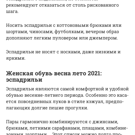
рекомендуют отказаться от столь рискованного
шага.
Носить эспадрильи с коттоновыми брюками или
шортами, чиносами, футболками, вечером образ
дополняют легким пуловером или джемпером.
Эспадрильи не носят с носками, даже низкими и
яркими.
Женская обувь весна лето 2021:
эспадрильи
Эспад­ри­льи явля­ют­ся самой ком­форт­ной и удоб­ной
обу­вью весенне-лет­не­го пери­о­да. Осо­бен­но это каса­
ет­ся повсе­днев­ных луков в сти­ле кэжу­ал, пред­по­
ла­га­ю­щих дол­гие пешие прогулки.
Пары гар­мо­нич­но ком­би­ни­ру­ют­ся с джин­са­ми,
брю­ка­ми, лет­ни­ми сара­фа­на­ми, пла­ща­ми, ком­би­не­
зо­на­ми, шор­та­ми … Этот спи­сок мож­но дол­го про­