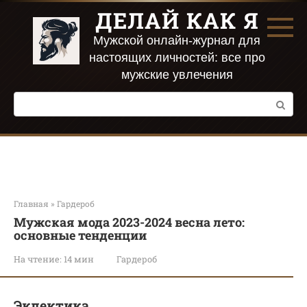
Перейти
ДЕЛАЙ КАК Я
к
контенту
Мужской онлайн-журнал для
настоящих личностей: все про
мужские увлечения
Поиск:
Главная
»
Гардероб
Мужская мода 2023-2024 весна лето:
основные тенденции
На чтение:
14 мин
Гардероб
Эклектика