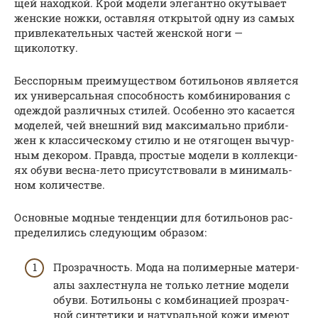
щей наход­кой. Крой моде­ли эле­гант­но оку­ты­ва­ет
жен­ские нож­ки, остав­ляя откры­той одну из самых
при­вле­ка­тель­ных частей жен­ской ноги —
щиколотку.
Бес­спор­ным пре­иму­ще­ством боти­льо­нов явля­ет­ся
их уни­вер­саль­ная спо­соб­ность ком­би­ни­ро­ва­ния с
одеж­дой раз­лич­ных сти­лей. Осо­бен­но это каса­ет­ся
моде­лей, чей внеш­ний вид мак­си­маль­но при­бли­
жен к клас­си­че­ско­му сти­лю и не отя­го­щен вычур­
ным деко­ром. Прав­да, про­стые моде­ли в кол­лек­ци­
ях обу­ви вес­на-лето при­сут­ство­ва­ли в мини­маль­
ном количестве.
Основ­ные мод­ные тен­ден­ции для боти­льо­нов рас­
пре­де­ли­лись сле­ду­ю­щим образом:
Про­зрач­ность. Мода на поли­мер­ные мате­ри­
а­лы захлест­ну­ла не толь­ко лет­ние моде­ли
обу­ви. Боти­льо­ны с ком­би­на­ци­ей про­зрач­
ной син­те­ти­ки и нату­раль­ной кожи име­ют