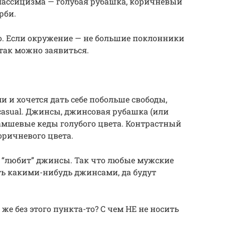
классицизма — голубая рубашка, коричневый
рби.
о. Если окружение — не большие поклонники
 так можно заявиться.
 и хочется дать себе побольше свободы,
asual. Джинсы, джинсовая рубашка (или
замшевые кеды голубого цвета. Контрастный
оричневого цвета.
ь “любит” джинсы. Так что любые мужские
ть какими-нибудь джинсами, да будут
 же без этого пункта-то? С чем НЕ не носить