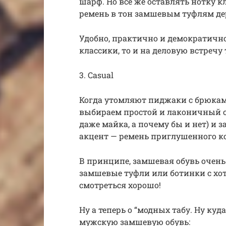
шарф. Но все же оставлять нотку 
ремень в тон замшевым туфлям де
Удобно, практично и демократичн
классики, то и на деловую встречу
3. Casual
Когда утомляют пиджаки с брюками
выбираем простой и лаконичный c
даже майка, а почему бы и нет) и 
акцент — ремень приглушенного к
В принципе, замшевая обувь очен
замшевые туфли или ботинки с хо
смотреться хорошо!
Ну а теперь о “модных табу. Ну куда
мужскую замшевую обувь: