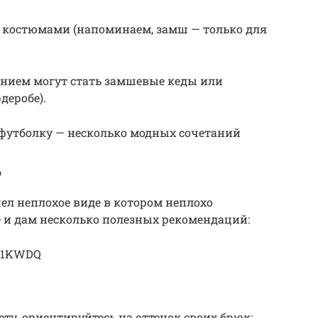
 костюмами (напоминаем, замш — только для
ением могут стать замшевые кеды или
деробе).
ю футболку — несколько модных сочетаний
?
шел неплохое виде в котором неплохо
 и дам несколько полезных рекомендаций:
MB1KWDQ
ету, ориентируйтесь на оттенок своих брюк: