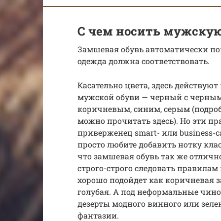
С чем носить мужску
Замшевая обувь автоматически поп
одежда должна соответствовать.
Касательно цвета, здесь действуют 
мужской обуви — черный с черным
коричневым, синим, серым (подроб
можно прочитать здесь). Но эти п
приверженец smart- или business-c
просто любите добавить нотку клас
что замшевая обувь так же отлично
строго-строго следовать правилам
хорошо подойдет как коричневая за
голубая. А под неформальные чино
дезерты модного винного или зеле
фантазии.