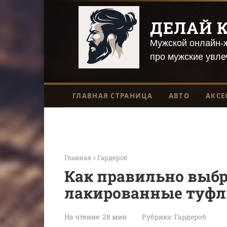
Перейти
к
ДЕЛАЙ К
контенту
Мужской онлайн-ж
про мужские увле
ГЛАВНАЯ СТРАНИЦА
АВТО
АКСЕ
Главная
»
Гардероб
Как правильно выбр
лакированные туфл
На чтение:
28 мин
Рубрика:
Гардероб