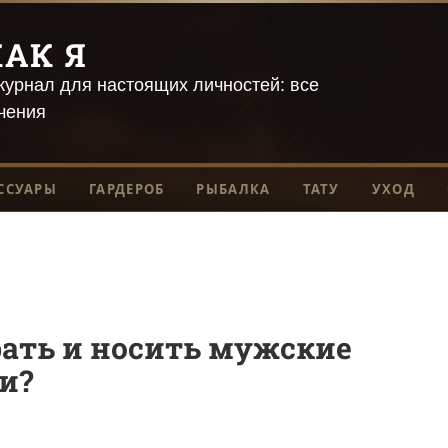
АК Я
урнал для настоящих личностей: все
чения
ССУАРЫ
ГАРДЕРОБ
РЫБАЛКА
ТАТУ
УХОД
ать и носить мужские
и?