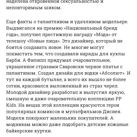
наделена откровенной сексуальностью и
неповторимым шиком.
Еще факты о талантливом и удачливом модельере.
Выдвигался на премию «Национальный бренд
года», получил престижную награду «Мода» от
телешоу «Новые лица». Это дизайнер, который не
боится создавать новое. Не многие могут
похвастать тем, что создавали наряды для куклы
Барби. А Филипп придумал очаровательное,
украшенное стразами Сваровски черное платье с
палантином. Создал дизайн для водки «Абсолют». И
тут на каждой бутылке, а всего их вышло не более
сотни, красовался выложенный из страз череп.
Молодой дизайнер разработал и выпустил яркую,
смешную и даже очаровательную коллекцию PP
Kids. На вещах этой коллекции красуются герои
популярных комиксов и мультфильмов Диснея.
Модели покоряют маленьких покупателей. А
модникам можно даже подобрать детские кожаные
байкерские куртки.