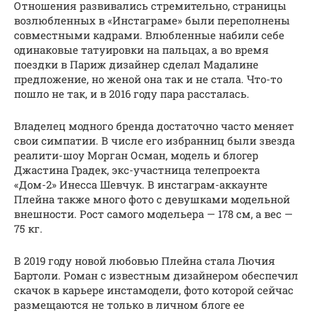
Отношения развивались стремительно, страницы
возлюбленных в «Инстаграме» были переполнены
совместными кадрами. Влюбленные набили себе
одинаковые татуировки на пальцах, а во время
поездки в Париж дизайнер сделал Мадалине
предложение, но женой она так и не стала. Что-то
пошло не так, и в 2016 году пара рассталась.
Владелец модного бренда достаточно часто меняет
свои симпатии. В числе его избранниц были звезда
реалити-шоу Морган Осман, модель и блогер
Джастина Градек, экс-участница телепроекта
«Дом-2» Инесса Шевчук. В инстаграм-аккаунте
Плейна также много фото с девушками модельной
внешности. Рост самого модельера — 178 см, а вес —
75 кг.
В 2019 году новой любовью Плейна стала Лючия
Бартоли. Роман с известным дизайнером обеспечил
скачок в карьере инстамодели, фото которой сейчас
размещаются не только в личном блоге ее