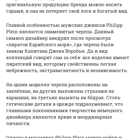
оригинальную продукцию бренда можно носить
годами, и она не потеряет свой лоск и богатый вид.
Главной особенностью мужских джинсов Philipp
Plein являются знаменитые черепа. Данный
символ дизайнер внедрил после просмотра
«пиратов Карибского моря», где черепа были
знаком Капитана Джека Воробья. Да и вид
коллекций говорит сам за себя: все изделия имеют
пиратский вид, которому свойственны легкая
небрежность, экстравагантность и независимость.
На одних моделях черепа расположены на
заклёпках, на других выложены стразами на
карманах, на третьих вышиты на бёдрах. Столь
готические детали в одежде подразумевают, что
главными поклонниками творчества немецкого
дизайнера являются яркие и неординарные
личности.
Однако в магазинах Philipp Plein можно найти и