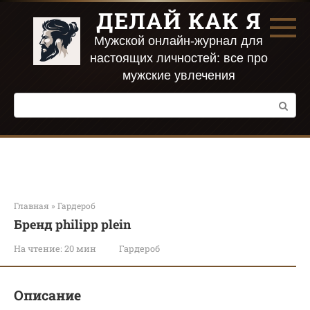
Перейти
ДЕЛАЙ КАК Я
к
контенту
Мужской онлайн-журнал для
настоящих личностей: все про
мужские увлечения
Поиск:
Главная
»
Гардероб
Бренд philipp plein
На чтение:
20 мин
Гардероб
Описание