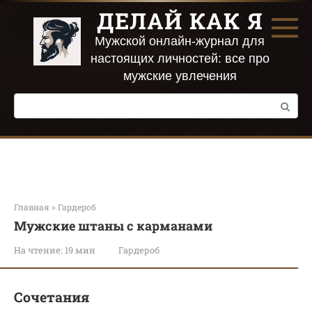
Перейти
ДЕЛАЙ КАК Я
к
контенту
Мужской онлайн-журнал для
настоящих личностей: все про
мужские увлечения
Поиск:
Главная
»
Гардероб
Мужские штаны с карманами
На чтение:
19 мин
Гардероб
Сочетания