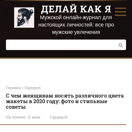
Перейти
ДЕЛАЙ КАК Я
к
контенту
Мужской онлайн-журнал для
настоящих личностей: все про
мужские увлечения
Поиск:
Главная
»
Гардероб
С чем женщинам носить различного цвета
жакеты в 2020 году: фото и стильные
советы
На чтение:
21 мин
Гардероб