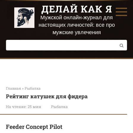
Перейти
ДЕЛАЙ КАК Я
к
контенту
Мужской онлайн-журнал для
настоящих личностей: все про
мужские увлечения
Поиск:
Главная
»
Рыбалка
Рейтинг катушек для фидера
На чтение:
25 мин
Рыбалка
Feeder Concept Pilot