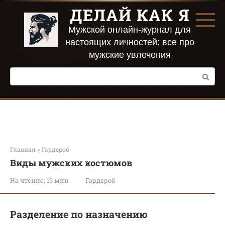
Перейти
ДЕЛАЙ КАК Я
к
контенту
Мужской онлайн-журнал для
настоящих личностей: все про
мужские увлечения
Поиск:
Главная
»
Гардероб
Виды мужских костюмов
На чтение:
16 мин
Гардероб
Разделение по назначению