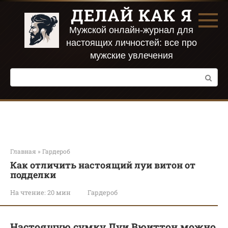
Перейти
ДЕЛАЙ КАК Я
к
контенту
Мужской онлайн-журнал для
настоящих личностей: все про
мужские увлечения
Поиск:
Главная
»
Гардероб
Как отличить настоящий луи витон от
подделки
На чтение:
20 мин
Гардероб
Настоящую сумку Луи Вюиттон можно