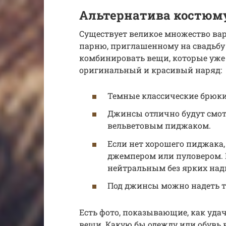
Альтернатива костюм
Существует великое множество вар
парню, приглашенному на свадьбу 
комбинировать вещи, которые уже е
оригинальный и красивый наряд:
Темные классические брюки
Джинсы отлично будут смотр
вельветовым пиджаком.
Если нет хорошего пиджака,
джемпером или пуловером. 
нейтральным без ярких надп
Под джинсы можно надеть 
Есть фото, показывающие, как уд
вещи. Какую бы одежду или обувь 