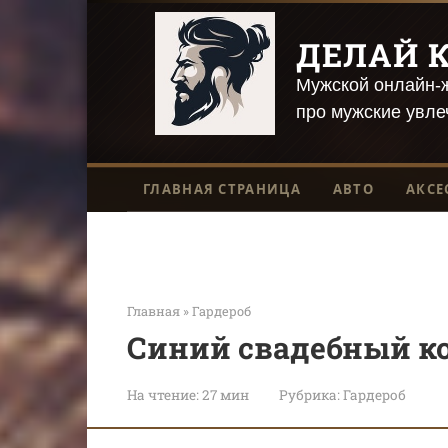
Перейти
к
ДЕЛАЙ К
контенту
Мужской онлайн-ж
про мужские увле
ГЛАВНАЯ СТРАНИЦА
АВТО
АКСЕ
Главная
»
Гардероб
Синий свадебный к
На чтение:
27 мин
Рубрика:
Гардероб