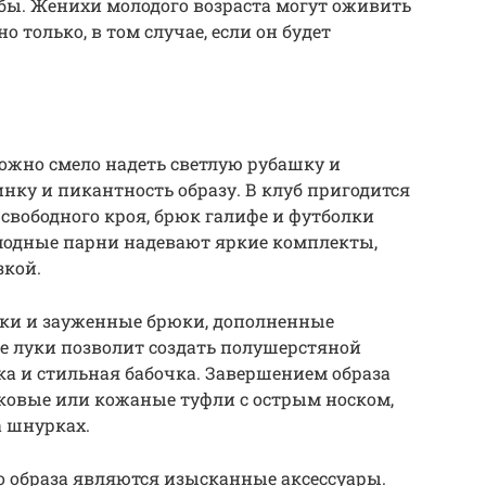
мбы. Женихи молодого возраста могут оживить
 только, в том случае, если он будет
ожно смело надеть светлую рубашку и
ку и пикантность образу. В клуб пригодится
вободного кроя, брюк галифе и футболки
 модные парни надевают яркие комплекты,
зкой.
ки и зауженные брюки, дополненные
е луки позволит создать полушерстяной
а и стильная бабочка. Завершением образа
аковые или кожаные туфли с острым носком,
а шнурках.
образа являются изысканные аксессуары.