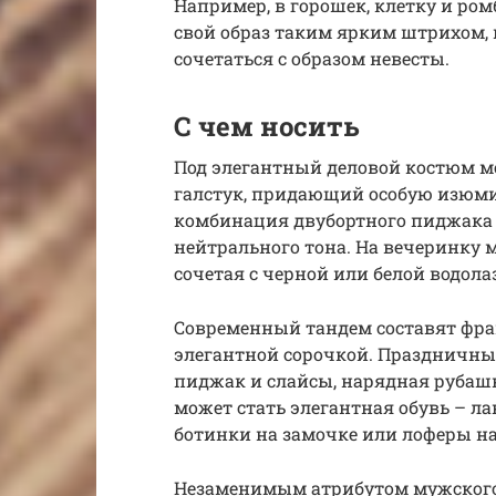
Например, в горошек, клетку и ро
свой образ таким ярким штрихом, но
сочетаться с образом невесты.
С чем носить
Под элегантный деловой костюм м
галстук, придающий особую изюмин
комбинация двубортного пиджака с
нейтрального тона. На вечеринку
сочетая с черной или белой водола
Современный тандем составят фра
элегантной сорочкой. Праздничны
пиджак и слайсы, нарядная рубашк
может стать элегантная обувь – л
ботинки на замочке или лоферы н
Незаменимым атрибутом мужского 