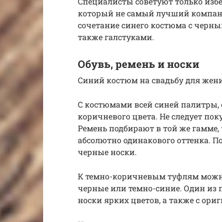
Специалисты советуют только избег
который не самый лучший компань
сочетание синего костюма с черн
также галстуками.
Обувь, ремень и носки
Синий костюм на свадьбу для жени
С костюмами всей синей палитры, 
коричневого цвета. Не следует поку
Ремень подбирают в той же гамме,
абсолютно одинакового оттенка. 
черные носки.
К темно-коричневым туфлям можно
черные или темно-синие. Один из
носки ярких цветов, а также с ор