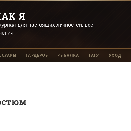
АК Я
урнал для настоящих личностей: все
чения
ССУАРЫ
ГАРДЕРОБ
РЫБАЛКА
ТАТУ
УХОД
остюм