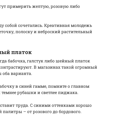
ут примерить желтую, розовую либо
у собой сочетались. Креативная молодежь
еточку, полоску и неброский растительный
йный платок
гда бабочка, галстук либо шейный платок
контрастируют. В магазинах такой огромный
 оба варианта.
абочку в синей гамме, помните о главном
 темнее рубашки и светлее пиджака.
оставит труда. С синими оттенками хорошо
 палитры – от розового до бордового.